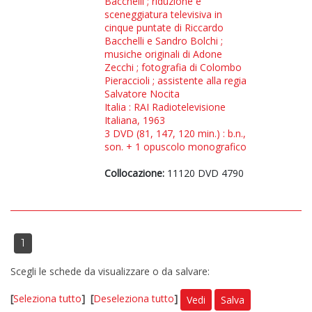
Bacchelli ; riduzione e
sceneggiatura televisiva in
cinque puntate di Riccardo
Bacchelli e Sandro Bolchi ;
musiche originali di Adone
Zecchi ; fotografia di Colombo
Pieraccioli ; assistente alla regia
Salvatore Nocita
Italia : RAI Radiotelevisione
Italiana, 1963
3 DVD (81, 147, 120 min.) : b.n.,
son. + 1 opuscolo monografico
Collocazione:
11120 DVD 4790
1
Scegli le schede da visualizzare o da salvare:
[
Seleziona tutto
]
[
Deseleziona tutto
]
Vedi
Salva