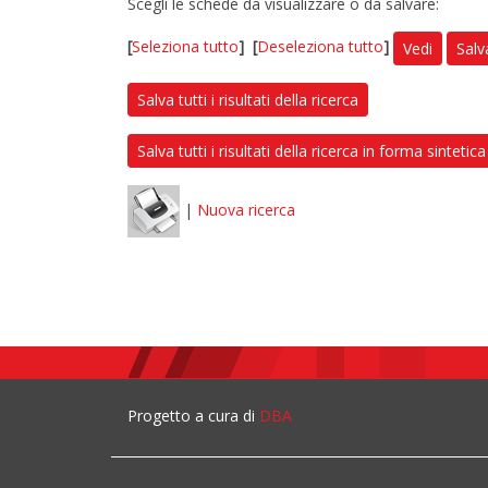
Scegli le schede da visualizzare o da salvare:
[
Seleziona tutto
]
[
Deseleziona tutto
]
Vedi
Salv
Salva tutti i risultati della ricerca
Salva tutti i risultati della ricerca in forma sintetica
|
Nuova ricerca
Progetto a cura di
DBA