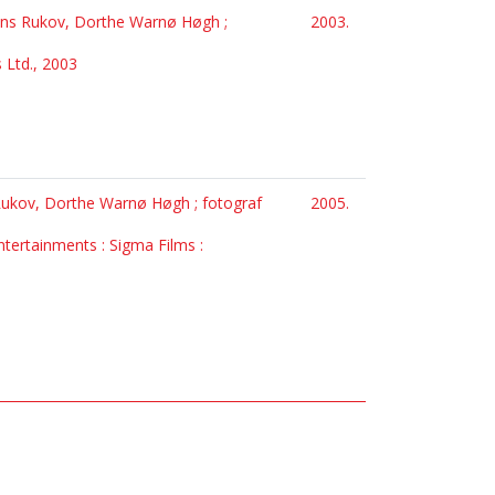
ogens Rukov, Dorthe Warnø Høgh ;
2003.
 Ltd., 2003
s Rukov, Dorthe Warnø Høgh ; fotograf
2005.
ntertainments : Sigma Films :