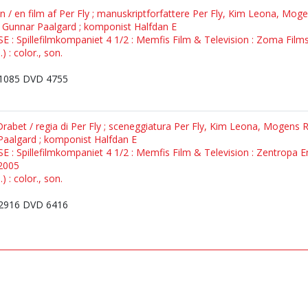
en / en film af Per Fly ; manuskriptforfattere Per Fly, Kim Leona, M
d Gunnar Paalgard ; komponist Halfdan E
SE : Spillefilmkompaniet 4 1/2 : Memfis Film & Television : Zoma Films
 : color., son.
1085 DVD 4755
 Drabet / regia di Per Fly ; sceneggiatura Per Fly, Kim Leona, Mogen
Paalgard ; komponist Halfdan E
SE : Spillefilmkompaniet 4 1/2 : Memfis Film & Television : Zentropa E
2005
 : color., son.
2916 DVD 6416