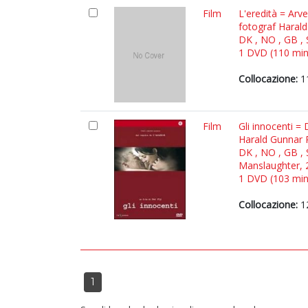
Film
L'eredità = Arv
fotograf Haral
DK , NO , GB , 
1 DVD (110 min.)
Collocazione:
1
Film
Gli innocenti =
Harald Gunnar 
DK , NO , GB , 
Manslaughter, 
1 DVD (103 min.)
Collocazione:
1
1