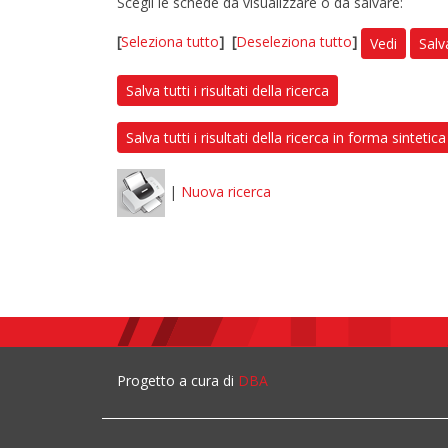
Scegli le schede da visualizzare o da salvare:
[
Seleziona tutto
]
[
Deseleziona tutto
]
Vedi
Salv
Salva tutti i risultati della ricerca
Salva tutti i risultati della ricerca in forma sintetica
|
Nuova ricerca
Progetto a cura di
DBA