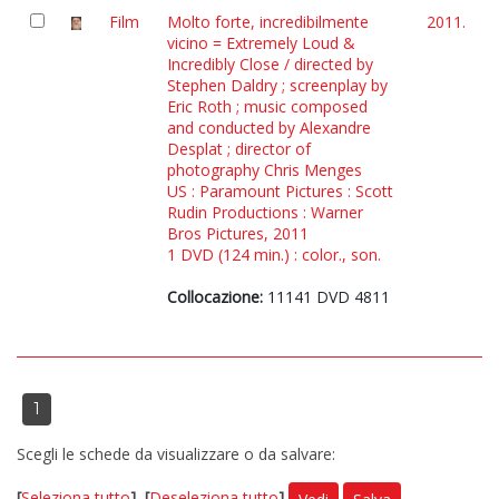
Film
Molto forte, incredibilmente
2011.
vicino = Extremely Loud &
Incredibly Close / directed by
Stephen Daldry ; screenplay by
Eric Roth ; music composed
and conducted by Alexandre
Desplat ; director of
photography Chris Menges
US : Paramount Pictures : Scott
Rudin Productions : Warner
Bros Pictures, 2011
1 DVD (124 min.) : color., son.
Collocazione:
11141 DVD 4811
1
Scegli le schede da visualizzare o da salvare:
[
Seleziona tutto
]
[
Deseleziona tutto
]