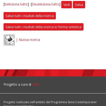
[
Seleziona tutto
]
[
Deseleziona tutto
]
Vedi
Salva
Salva tutti i risultati della ricerca
Salva tutti i risultati della ricerca in forma sintetica
|
Nuova ricerca
Progetto a cura di
DBA
Progetto realizzato nell'ambito del Programma Sensi Contemporanei