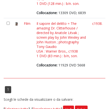
1 DVD (128 min.) : b/n. son.
Collocazione:
13309 DVD; 6839
Film
Il sapore del delitto = The
c1938.
amazing Dr. Clitterhouse /
directed by Anatole Litvak ;
screen play by John Wexley and
John Huston ; photography
Tony Gaudio
USA : Warner Bros., c1938
1 DVD (83 min.) : b/n, son.
Collocazione:
11929 DVD 5668
1
Scegli le schede da visualizzare o da salvare:
[
Seleziona tutto
]
[
Deseleziona tutto
]