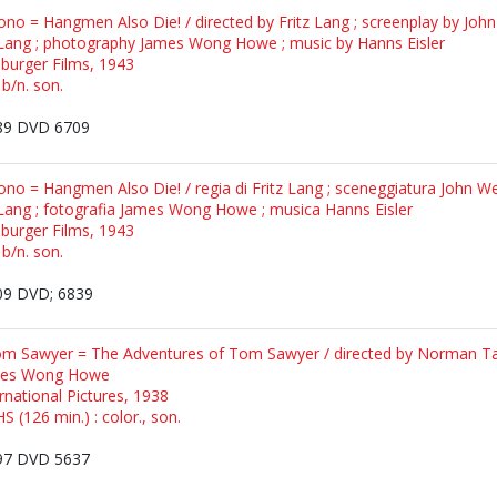
no = Hangmen Also Die! / directed by Fritz Lang ; screenplay by John 
z Lang ; photography James Wong Howe ; music by Hanns Eisler
sburger Films, 1943
 b/n. son.
9 DVD 6709
no = Hangmen Also Die! / regia di Fritz Lang ; sceneggiatura John We
z Lang ; fotografia James Wong Howe ; musica Hanns Eisler
sburger Films, 1943
 b/n. son.
9 DVD; 6839
om Sawyer = The Adventures of Tom Sawyer / directed by Norman Tau
ames Wong Howe
ernational Pictures, 1938
S (126 min.) : color., son.
7 DVD 5637