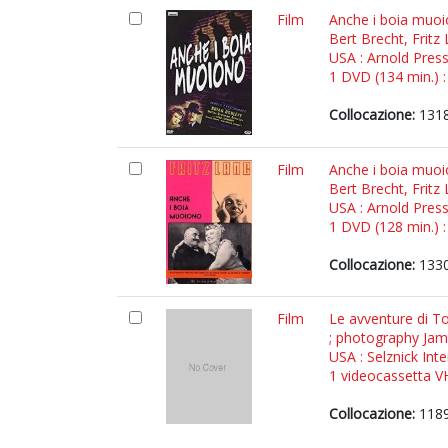
Film
Anche i boia muoio
Bert Brecht, Frit
USA : Arnold Pres
1 DVD (134 min.) :
Collocazione:
1318
Film
Anche i boia muoio
Bert Brecht, Frit
USA : Arnold Pres
1 DVD (128 min.) :
Collocazione:
1330
Film
Le avventure di T
; photography J
USA : Selznick Int
1 videocassetta VH
Collocazione:
1189