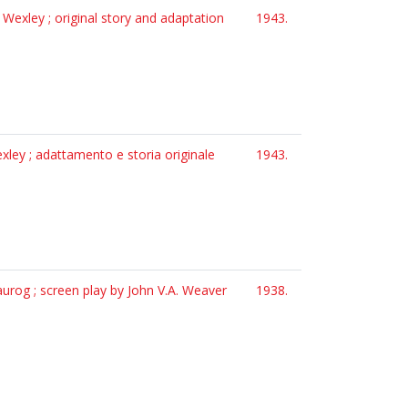
Wexley ; original story and adaptation
1943.
xley ; adattamento e storia originale
1943.
rog ; screen play by John V.A. Weaver
1938.