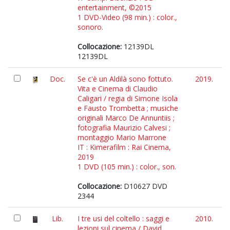
entertainment, ©2015
1 DVD-Video (98 min.) : color.,
sonoro.
Collocazione:
12139DL
12139DL
Doc.
Se c'è un Aldilà sono fottuto.
2019.
Vita e Cinema di Claudio
Caligari / regia di Simone Isola
e Fausto Trombetta ; musiche
originali Marco De Annuntiis ;
fotografia Maurizio Calvesi ;
montaggio Mario Marrone
IT : Kimerafilm : Rai Cinema,
2019
1 DVD (105 min.) : color., son.
Collocazione:
D10627 DVD
2344
Lib.
I tre usi del coltello : saggi e
2010.
lezioni sul cinema / David