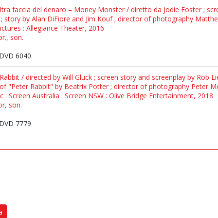
tra faccia del denaro = Money Monster / diretto da Jodie Foster ; sc
 ; story by Alan DiFiore and Jim Kouf ; director of photography Matth
tures : Allegiance Theater, 2016
r., son.
DVD 6040
Rabbit / directed by Will Gluck ; screen story and screenplay by Rob Li
of "Peter Rabbit" by Beatrix Potter ; director of photography Peter M
c : Screen Australia : Screen NSW : Olive Bridge Entertainment, 2018
or, son.
DVD 7779
a