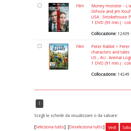
Film
Money monster - L'al
DiFiore and Jim Kouf
USA : Smokehouse Pic
1 DVD (95 min.) : colo
Collocazione:
12439 
Film
Peter Rabbit = Peter 
characters and tales 
US , AU : Animal Logi
1 DVD (91 min.) : col
Collocazione:
14249 
1
Scegli le schede da visualizzare o da salvare:
[
Seleziona tutto
]
[
Deseleziona tutto
]
Vedi
Salv