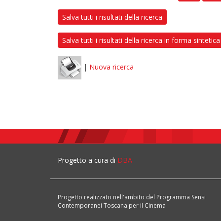
Salva tutti i risultati della ricerca
Salva tutti i risultati della ricerca in forma sintetica
|
Nuova ricerca
Progetto a cura di
DBA
Progetto realizzato nell'ambito del Programma Sensi
Contemporanei Toscana per il Cinema