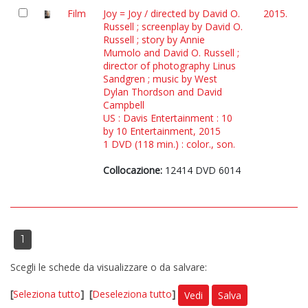
Film
Joy = Joy / directed by David O.
2015.
Russell ; screenplay by David O.
Russell ; story by Annie
Mumolo and David O. Russell ;
director of photography Linus
Sandgren ; music by West
Dylan Thordson and David
Campbell
US : Davis Entertainment : 10
by 10 Entertainment, 2015
1 DVD (118 min.) : color., son.
Collocazione:
12414 DVD 6014
1
Scegli le schede da visualizzare o da salvare:
[
Seleziona tutto
]
[
Deseleziona tutto
]
Vedi
Salva