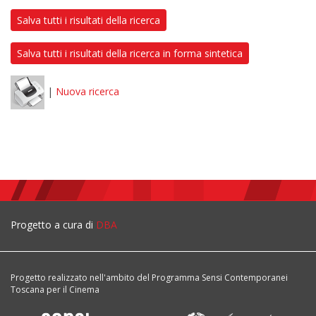
Salva tutti i risultati della ricerca
Salva tutti i risultati della ricerca in forma sintetica
|
Nuova ricerca
Progetto a cura di
DBA
Progetto realizzato nell'ambito del Programma Sensi Contemporanei
Toscana per il Cinema