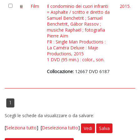
Film
Il condominio dei cuori infranti
2015.
= Asphalte / scritto e diretto da
Samuel Benchetrit ; Samuel
Benchetrit, Gábor Rassov ;
musiche Raphaël ; fotografia
Pierre Aïm
FR : Single Man Productions :
La Caméra Deluxe : Maje
Productions, 2015
1 DVD (95 min.) : color., son.
Collocazione:
12667 DVD 6187
1
Scegli le schede da visualizzare o da salvare:
[
Seleziona tutto
]
[
Deseleziona tutto
]
Vedi
Salva