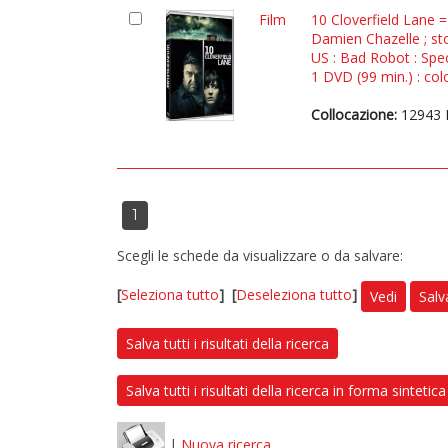
Film
10 Cloverfield Lane 
Damien Chazelle ; st
US : Bad Robot : Spe
1 DVD (99 min.) : colo
Collocazione:
12943 
1
Scegli le schede da visualizzare o da salvare:
[
Seleziona tutto
]
[
Deseleziona tutto
]
Vedi
Salv
Salva tutti i risultati della ricerca
Salva tutti i risultati della ricerca in forma sintetica
|
Nuova ricerca