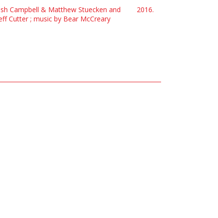
y Josh Campbell & Matthew Stuecken and
2016.
eff Cutter ; music by Bear McCreary