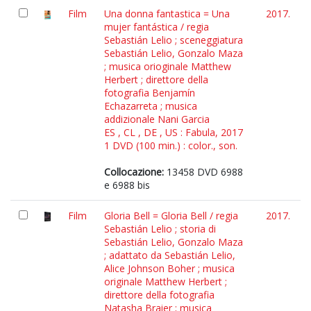
Film
Una donna fantastica = Una
2017.
mujer fantástica / regia
Sebastián Lelio ; sceneggiatura
Sebastián Lelio, Gonzalo Maza
; musica orioginale Matthew
Herbert ; direttore della
fotografia Benjamín
Echazarreta ; musica
addizionale Nani Garcia
ES , CL , DE , US : Fabula, 2017
1 DVD (100 min.) : color., son.
Collocazione:
13458 DVD 6988
e 6988 bis
Film
Gloria Bell = Gloria Bell / regia
2017.
Sebastián Lelio ; storia di
Sebastián Lelio, Gonzalo Maza
; adattato da Sebastián Lelio,
Alice Johnson Boher ; musica
originale Matthew Herbert ;
direttore della fotografia
Natasha Braier ; musica