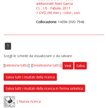
addizionale Nani Garcia
CL , US : Fabula, 2017
1 DVD (96 min.) : color., son.
Collocazione:
14396 DVD 7946
1
Scegli le schede da visualizzare o da salvare:
[
Seleziona tutto
]
[
Deseleziona tutto
]
Vedi
Salva
Salva tutti i risultati della ricerca
Salva tutti i risultati della ricerca in forma sintetica
|
Nuova ricerca