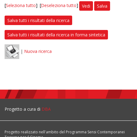
[
Seleziona tutto
]
[
Deseleziona tutto
]
Vedi
Salva
Salva tutti i risultati della ricerca
Salva tutti i risultati della ricerca in forma sintetica
|
Nuova ricerca
Progetto a cura di
DBA
Progetto realizzato nell'ambito del Programma Sensi Contemporanei