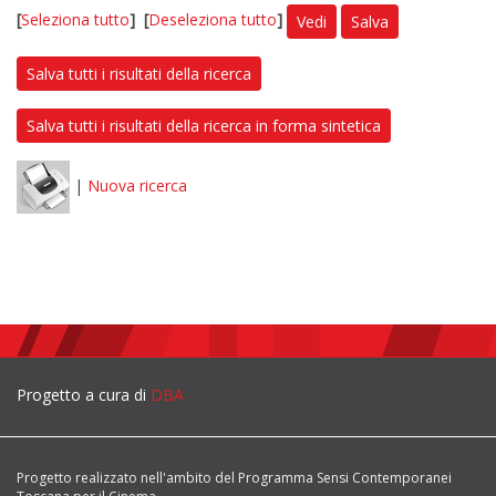
[
Seleziona tutto
]
[
Deseleziona tutto
]
Vedi
Salva
Salva tutti i risultati della ricerca
Salva tutti i risultati della ricerca in forma sintetica
|
Nuova ricerca
Progetto a cura di
DBA
Progetto realizzato nell'ambito del Programma Sensi Contemporanei