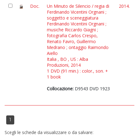
Doc.
Un Minuto de Silencio / regia di
2014.
Ferdinando Vicentini Orgnani ;
soggetto e sceneggiatura
Ferdinando Vicentini Orgnani ;
musiche Riccardo Giagni ;
fotografia Carlos Crespo,
Renato Favro, Guillermo
Medrano ; ontaggio Raimondo
Aiello
Italia , BO , US : Alba
Produzioni, 2014
1 DVD (91 min.) : color., son. +
1 book
Collocazione:
D9543 DVD 1923
1
Scegli le schede da visualizzare o da salvare: