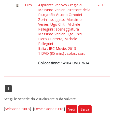
Film
Aspirante vedovo / regia di
2013.
Massimo Venier ; direttore della
fotografia Vittorio Omodei
Zorini ; soggetto Massimo
Venier, Ugo Chiti, Michele
Pellegrini ; sceneggiatura
Massimo Venier, Ugo Chiti,
Piero Guerrera, Michele
Pellegrini
Italia : IBC Movie, 2013
1 DVD (85 min.) : color., son.
Collocazione:
14104 DVD 7634
1
Scegli le schede da visualizzare o da salvare:
[
Seleziona tutto
]
[
Deseleziona tutto
]
Vedi
Salva