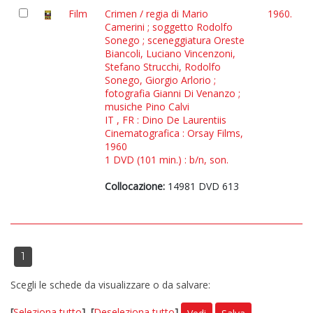
Film
Crimen / regia di Mario
1960.
Camerini ; soggetto Rodolfo
Sonego ; sceneggiatura Oreste
Biancoli, Luciano Vincenzoni,
Stefano Strucchi, Rodolfo
Sonego, Giorgio Arlorio ;
fotografia Gianni Di Venanzo ;
musiche Pino Calvi
IT , FR : Dino De Laurentiis
Cinematografica : Orsay Films,
1960
1 DVD (101 min.) : b/n, son.
Collocazione:
14981 DVD 613
1
Scegli le schede da visualizzare o da salvare:
[
Seleziona tutto
]
[
Deseleziona tutto
]