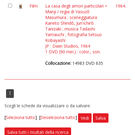
Film
La casa degli amori particolari =
1964.
Manji / regia di Yasuzô
Masumura ; sceneggiatura
Kaneto Shindô, Jun'ichirô
Tanizaki ; musica Tadashi
Yamauchi ; fotografia Setsuo
Kobayashi
JP : Daiei Studios, 1964
1 DVD (90 min.) : color., son.
Collocazione:
14983 DVD 635
1
Scegli le schede da visualizzare o da salvare:
[
Seleziona tutto
]
[
Deseleziona tutto
]
Vedi
Salva
Salva tutti i risultati della ricerca