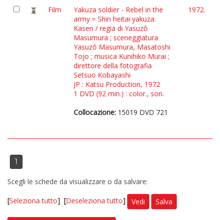
Film
Yakuza soldier - Rebel in the
1972.
army = Shin heitai yakuza:
Kasen / regia di Yasuzô
Masumura ; sceneggiatura
Yasuzô Masumura, Masatoshi
Tojo ; musica Kunihiko Murai ;
direttore della fotografia
Setsuo Kobayashi
JP : Katsu Production, 1972
1 DVD (92 min.) : color., son.
Collocazione:
15019 DVD 721
1
Scegli le schede da visualizzare o da salvare:
[
Seleziona tutto
]
[
Deseleziona tutto
]
Vedi
Salva