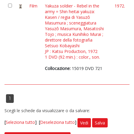
Film
Yakuza soldier - Rebel in the
1972.
army = Shin heitai yakuza:
Kasen / regia di Yasuzô
Masumura ; sceneggiatura
Yasuzô Masumura, Masatoshi
Tojo ; musica Kunihiko Murai ;
direttore della fotografia
Setsuo Kobayashi
JP : Katsu Production, 1972
1 DVD (92 min.) : color., son.
Collocazione:
15019 DVD 721
1
Scegli le schede da visualizzare o da salvare:
[
Seleziona tutto
]
[
Deseleziona tutto
]
Vedi
Salva