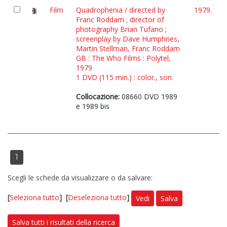
Film
Quadrophenia / directed by
1979.
Franc Roddam ; director of
photography Brian Tufano ;
screenplay by Dave Humphries,
Martin Stellman, Franc Roddam
GB : The Who Films : Polytel,
1979
1 DVD (115 min.) : color., son.
Collocazione:
08660 DVD 1989
e 1989 bis
1
Scegli le schede da visualizzare o da salvare:
[
Seleziona tutto
]
[
Deseleziona tutto
]
Vedi
Salva
Salva tutti i risultati della ricerca