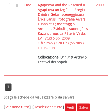
Doc.
Agapitova and the Rescued =
2009.
Agapitova un Izglābtie / regia
Dzintra Geka ; sceneggiatura
Ēriks Lanss ; fotografia Aivars
Lubānietis ; montaggio
Armands Zvirbulis ; suono Jānis
Kazulis ; musica Pēteris Vasks
LV : Studio Sb, 2009
1 file mkv (3.20 Gb) (56 min.) :
color., son.
Collocazione:
D11719 Archivio
Festival dei popoli
1
Scegli le schede da visualizzare o da salvare:
[
Seleziona tutto
]
[
Deseleziona tutto
]
Vedi
Salva