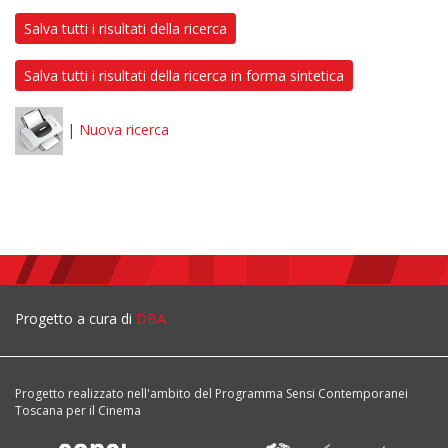
Salva tutti i risultati della ricerca
Salva tutti i risultati della ricerca in forma sintetica
|
Nuova ricerca
Progetto a cura di
DBA
Progetto realizzato nell'ambito del Programma Sensi Contemporanei
Toscana per il Cinema