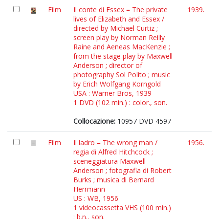
Film
Il conte di Essex = The private
1939.
lives of Elizabeth and Essex /
directed by Michael Curtiz ;
screen play by Norman Reilly
Raine and Aeneas MacKenzie ;
from the stage play by Maxwell
Anderson ; director of
photography Sol Polito ; music
by Erich Wolfgang Korngold
USA : Warner Bros, 1939
1 DVD (102 min.) : color., son.
Collocazione:
10957 DVD 4597
Film
Il ladro = The wrong man /
1956.
regia di Alfred Hitchcock ;
sceneggiatura Maxwell
Anderson ; fotografia di Robert
Burks ; musica di Bernard
Herrmann
US : WB, 1956
1 videocassetta VHS (100 min.)
: b.n., son.