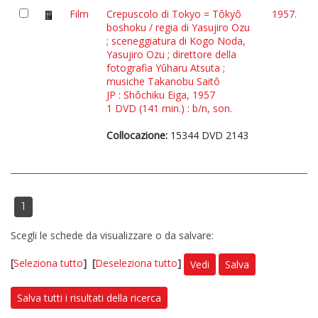
Film
Crepuscolo di Tokyo = Tôkyô
1957.
boshoku / regia di Yasujiro Ozu
; sceneggiatura di Kogo Noda,
Yasujiro Ozu ; direttore della
fotografia Yûharu Atsuta ;
musiche Takanobu Saitô
JP : Shôchiku Eiga, 1957
1 DVD (141 min.) : b/n, son.
Collocazione:
15344 DVD 2143
1
Scegli le schede da visualizzare o da salvare:
[
Seleziona tutto
]
[
Deseleziona tutto
]
Vedi
Salva
Salva tutti i risultati della ricerca