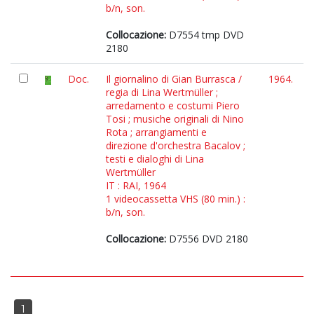
b/n, son.
Collocazione:
D7554 tmp DVD
2180
Doc.
Il giornalino di Gian Burrasca /
1964.
regia di Lina Wertmüller ;
arredamento e costumi Piero
Tosi ; musiche originali di Nino
Rota ; arrangiamenti e
direzione d'orchestra Bacalov ;
testi e dialoghi di Lina
Wertmüller
IT : RAI, 1964
1 videocassetta VHS (80 min.) :
b/n, son.
Collocazione:
D7556 DVD 2180
1