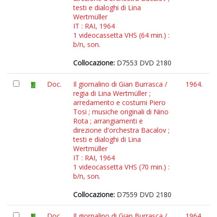
testi e dialoghi di Lina
Wertmüller
IT : RAI, 1964
1 videocassetta VHS (64 min.) :
b/n, son.
Collocazione:
D7553 DVD 2180
Doc.
Il giornalino di Gian Burrasca /
1964.
regia di Lina Wertmüller ;
arredamento e costumi Piero
Tosi ; musiche originali di Nino
Rota ; arrangiamenti e
direzione d'orchestra Bacalov ;
testi e dialoghi di Lina
Wertmüller
IT : RAI, 1964
1 videocassetta VHS (70 min.) :
b/n, son.
Collocazione:
D7559 DVD 2180
Doc.
Il giornalino di Gian Burrasca /
1964.