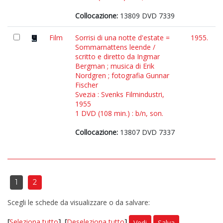
Collocazione:
13809 DVD 7339
Film
Sorrisi di una notte d'estate =
1955.
Sommarnattens leende /
scritto e diretto da Ingmar
Bergman ; musica di Erik
Nordgren ; fotografia Gunnar
Fischer
Svezia : Svenks Filmindustri,
1955
1 DVD (108 min.) : b/n, son.
Collocazione:
13807 DVD 7337
1
2
Scegli le schede da visualizzare o da salvare:
[
Seleziona tutto
]
[
Deseleziona tutto
]
Vedi
Salva