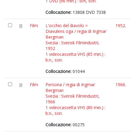
1 DVD (96 min.) : b/n, son.
Collocazione:
13808 DVD 7338
Film
L'occhio del diavolo =
1952.
Diavulens oga / regia di Ingmar
Bergman
Svezia : Svensk Filmindustri,
1952
1 videocassetta VHS (85 min.) :
b.n., son.
Collocazione:
01044
Film
Persona / regia di Ingmar
1966.
Bergman
Svezia : Svensk Filmindustri,
1966
1 videocassetta VHS (80 min.) :
b.n., son.
Collocazione:
00275