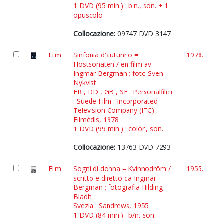
1 DVD (95 min.) : b.n., son. + 1
opuscolo
Collocazione:
09747 DVD 3147
Film
Sinfonia d'autunno =
1978.
Höstsonaten / en film av
Ingmar Bergman ; foto Sven
Nykvist
FR , DD , GB , SE : Personalfilm
: Suede Film : Incorporated
Television Company (ITC) :
Filmédis, 1978
1 DVD (99 min.) : color., son.
Collocazione:
13763 DVD 7293
Film
Sogni di donna = Kvinnodröm /
1955.
scritto e diretto da Ingmar
Bergman ; fotografia Hilding
Bladh
Svezia : Sandrews, 1955
1 DVD (84 min.) : b/n, son.