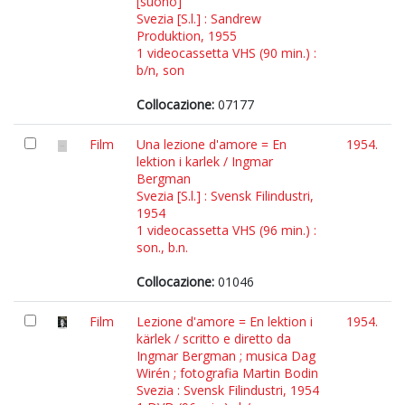
[suono]
Svezia [S.l.] : Sandrew
Produktion, 1955
1 videocassetta VHS (90 min.) :
b/n, son
Collocazione:
07177
Film
Una lezione d'amore = En
1954.
lektion i karlek / Ingmar
Bergman
Svezia [S.l.] : Svensk Filindustri,
1954
1 videocassetta VHS (96 min.) :
son., b.n.
Collocazione:
01046
Film
Lezione d'amore = En lektion i
1954.
kärlek / scritto e diretto da
Ingmar Bergman ; musica Dag
Wirén ; fotografia Martin Bodin
Svezia : Svensk Filindustri, 1954