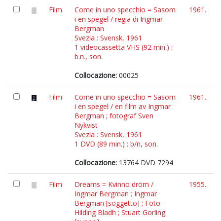
Film
Come in uno specchio = Sasom
1961.
i en spegel / regia di Ingmar
Bergman
Svezia : Svensk, 1961
1 videocassetta VHS (92 min.) :
b.n., son.
Collocazione:
00025
Film
Come in uno specchio = Sasom
1961.
i en spegel / en film av Ingmar
Bergman ; fotograf Sven
Nykvist
Svezia : Svensk, 1961
1 DVD (89 min.) : b/n, son.
Collocazione:
13764 DVD 7294
Film
Dreams = Kvinno dröm /
1955.
Ingmar Bergman ; Ingmar
Bergman [soggetto] ; Foto
Hilding Bladh ; Stuart Gorling