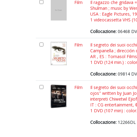
Film
Il ragazzo che gridava 
Shulman ; music by We
USA : Eagle Pictures, 1
1 videocassetta VHS (101
Collocazione:
06468 DV
Film
Il segreto dei suoi occh
Campanella ; dirección 
AR , ES : Tornasol Film
1 DVD (124 min.) : color
Collocazione:
09814 DVD
Film
Il segreto dei suoi occhi
ojos" written by Juan J
interpreti Chiwetwl Ejio
IT : CG entertainment,
1 DVD (107 min) : color
Collocazione:
12266DL 