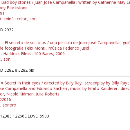
= Bad boy stories / Juan Jose Campanella ; written by Catherine May L
ndy Blackstone
991
 min.) : color., son.
D 2932
i = El secreto de sus ojos / una pelicula de Juan José Campanella ; gu
de fotografia Felix Monti ; música Federico Jusid
s : Haddock Films : 100 Bares, 2009
., son.
 3282 e 3282 bis
 = Secret in their eyes / directed by Billy Ray ; screenplay by Billy Ray
ose Campanella and Eduardo Sacheri ; music by Emilio Kauderer ; dir
for, Nicole Kidman, Julia Roberts
 ©2016
., sonoro
12383 12266DLDVD 5983