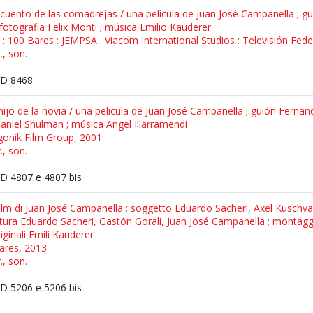
El cuento de las comadrejas / una pelicula de Juan José Campanella ; 
fotografia Felix Monti ; música Emilio Kauderer
 : 100 Bares : JEMPSA : Viacom International Studios : Televisión Fede
., son.
D 8468
El hijo de la novia / una pelicula de Juan José Campanella ; guión Fern
Daniel Shulman ; música Angel Illarramendi
gonik Film Group, 2001
., son.
 4807 e 4807 bis
ilm di Juan José Campanella ; soggetto Eduardo Sacheri, Axel Kuschva
tura Eduardo Sacheri, Gastón Gorali, Juan José Campanella ; montaggi
iginali Emili Kauderer
Bares, 2013
., son.
 5206 e 5206 bis