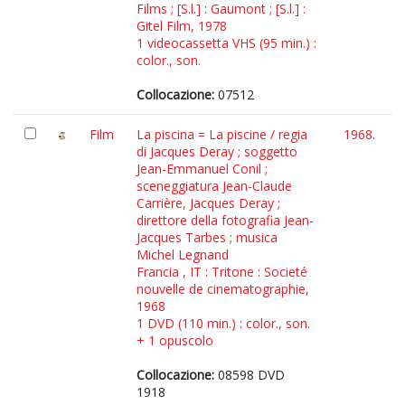
Films ; [S.l.] : Gaumont ; [S.l.] :
Gitel Film, 1978
1 videocassetta VHS (95 min.) :
color., son.
Collocazione:
07512
Film
La piscina = La piscine / regia
1968.
di Jacques Deray ; soggetto
Jean-Emmanuel Conil ;
sceneggiatura Jean-Claude
Carrière, Jacques Deray ;
direttore della fotografia Jean-
Jacques Tarbes ; musica
Michel Legnand
Francia , IT : Tritone : Societé
nouvelle de cinematographie,
1968
1 DVD (110 min.) : color., son.
+ 1 opuscolo
Collocazione:
08598 DVD
1918