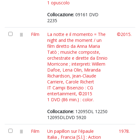
1 opuscolo
Collocazione:
09161 DVD
2235
Film
La notte e il momento = The
©2015.
night and the moment / un
film diretto da Anna Maria
Tatò ; musiche composte,
orchestrate e dirette da Ennio
Morricone ; interpreti: Willem
Dafoe, Lena Olin, Miranda
Richardson, Jean-Claude
Carriere, Carole Richert
IT Campi Bisenzio : CG
entertainment, ©2015
1 DVD (86 min.) : color.
Collocazione:
12095DL 12250
12095DLDVD 5920
Film
Un papillon sur l'épaule
1978.
Italia , Francia [S.l.] : Action