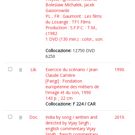
Boleslaw Michalek, Jacek
Gasiorowski
PL , FR : Gaumont : Les films
du Losange : TF1 Films
Production : S.F.P.C. : T.M.,
c1982
1 DVD (130 min.) : color., son.
Collocazione:
12750 DVD
6250
Lib.
Exercice du scénario / Jean
1990.
Claude Carrière
[Parigi] : Fondation
européenne des métiers de
l'image et du son, 1990
143 p. ; 22 cm
Collocazione: F 224 / CAR
Doc.
India by song / written and
2010.
directed by Vijay Singh ;
english commentary Vijay
Singh ; french commentary