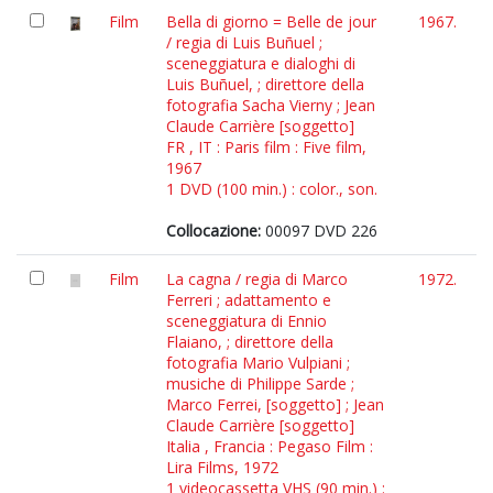
Film
Bella di giorno = Belle de jour
1967.
/ regia di Luis Buñuel ;
sceneggiatura e dialoghi di
Luis Buñuel, ; direttore della
fotografia Sacha Vierny ; Jean
Claude Carrière [soggetto]
FR , IT : Paris film : Five film,
1967
1 DVD (100 min.) : color., son.
Collocazione:
00097 DVD 226
Film
La cagna / regia di Marco
1972.
Ferreri ; adattamento e
sceneggiatura di Ennio
Flaiano, ; direttore della
fotografia Mario Vulpiani ;
musiche di Philippe Sarde ;
Marco Ferrei, [soggetto] ; Jean
Claude Carrière [soggetto]
Italia , Francia : Pegaso Film :
Lira Films, 1972
1 videocassetta VHS (90 min.) :