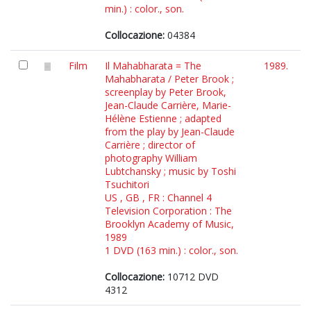
min.) : color., son.
Collocazione:
04384
Film
Il Mahabharata = The
1989.
Mahabharata / Peter Brook ;
screenplay by Peter Brook,
Jean-Claude Carrière, Marie-
Hélène Estienne ; adapted
from the play by Jean-Claude
Carrière ; director of
photography William
Lubtchansky ; music by Toshi
Tsuchitori
US , GB , FR : Channel 4
Television Corporation : The
Brooklyn Academy of Music,
1989
1 DVD (163 min.) : color., son.
Collocazione:
10712 DVD
4312