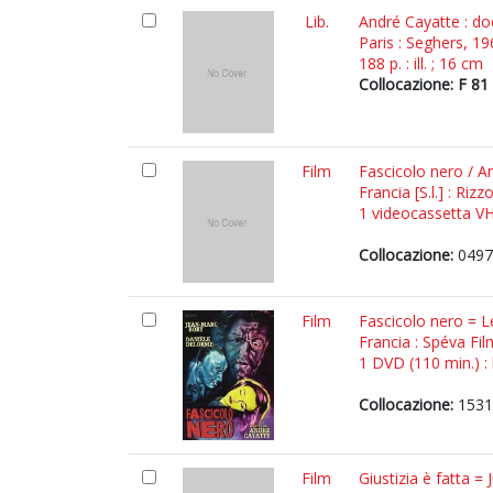
Lib.
André Cayatte : do
Paris : Seghers, 1
188 p. : ill. ; 16 cm
Collocazione: F 81
Film
Fascicolo nero / A
Francia [S.l.] : Rizzo
1 videocassetta VHS
Collocazione:
0497
Film
Fascicolo nero = Le
Francia : Spéva Fil
1 DVD (110 min.) : 
Collocazione:
1531
Film
Giustizia è fatta = 