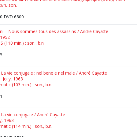
b/n, son.
0 DVD 6800
sini = Nous sommes tous des assassins / André Cayatte
, 1952
 (110 min.) : son., b.n.
5
 La vie conjugale : nel bene e nel male / André Cayatte
] : Jolly, 1963
atic (103 min.) : son., b.n.
1
= La vie conjugale / André Cayatte
lly, 1963
atic (114 min.) : son., b.n.