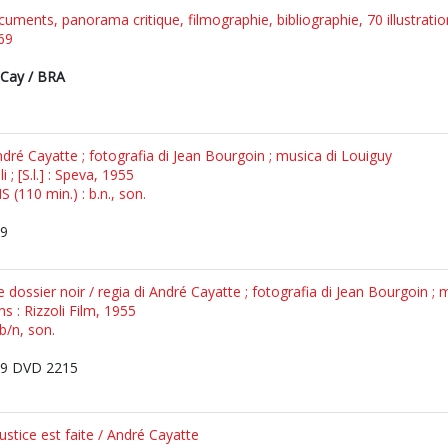
cuments, panorama critique, filmographie, bibliographie, 70 illustrati
969
 Cay / BRA
ndré Cayatte ; fotografia di Jean Bourgoin ; musica di Louiguy
li ; [S.l.] : Speva, 1955
 (110 min.) : b.n., son.
9
 dossier noir / regia di André Cayatte ; fotografia di Jean Bourgoin ; 
ms : Rizzoli Film, 1955
b/n, son.
9 DVD 2215
Justice est faite / André Cayatte