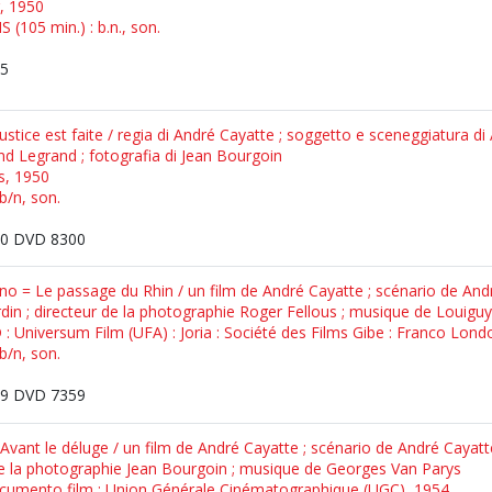
er, 1950
 (105 min.) : b.n., son.
5
 Justice est faite / regia di André Cayatte ; soggetto e sceneggiatura d
 Legrand ; fotografia di Jean Bourgoin
ms, 1950
b/n, son.
0 DVD 8300
eno = Le passage du Rhin / un film de André Cayatte ; scénario de A
din ; directeur de la photographie Roger Fellous ; musique de Louiguy
DD : Universum Film (UFA) : Joria : Société des Films Gibe : Franco Lon
b/n, son.
9 DVD 7359
 Avant le déluge / un film de André Cayatte ; scénario de André Cayatt
de la photographie Jean Bourgoin ; musique de Georges Van Parys
 Documento film : Union Générale Cinématographique (UGC), 1954