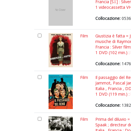
Francia [S.l.] : Silv
1 videocassetta VHS
Collocazione:
0536
Film
Giustizia è fatta =
musiche di Raymond
Francia : Silver fil
1 DVD (102 min.) : 
Collocazione:
1476
Film
Il passaggio del R
Jammot, Pascal Jar
Italia , Francia , 
1 DVD (119 min.) : 
Collocazione:
1382
Film
Prima del diluvio =
Spaak ; directeur 
Italia , Francia :