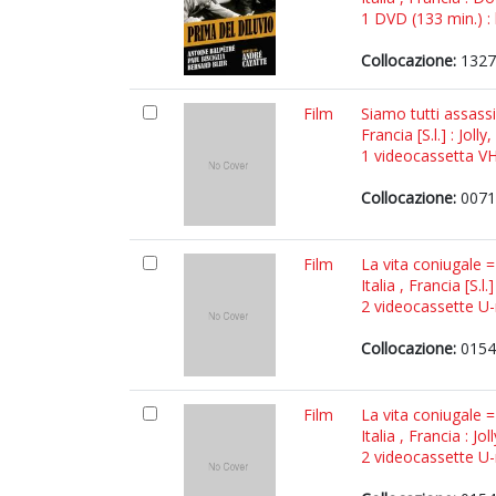
1 DVD (133 min.) : 
Collocazione:
1327
Film
Siamo tutti assas
Francia [S.l.] : Jolly
1 videocassetta VHS
Collocazione:
0071
Film
La vita coniugale =
Italia , Francia [S.l.
2 videocassette U-m
Collocazione:
0154
Film
La vita coniugale 
Italia , Francia : Jo
2 videocassette U-m