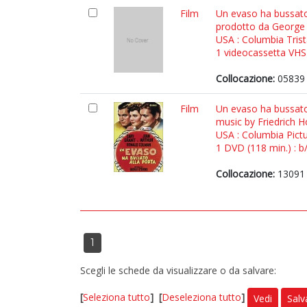
Film
Un evaso ha bussato 
prodotto da George
USA : Columbia Tris
1 videocassetta VHS (
Collocazione:
05839
Film
Un evaso ha bussato 
music by Friedrich 
USA : Columbia Pict
1 DVD (118 min.) : b/
Collocazione:
13091
1
Scegli le schede da visualizzare o da salvare:
[
Seleziona tutto
]
[
Deseleziona tutto
]
Vedi
Salv