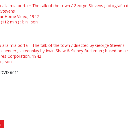
alla mia porta = The talk of the town / George Stevens ; fotografia di 
 Stevens
tar Home Video, 1942
112 min.) : b.n., son.
alla mia porta = The talk of the town / directed by George Stevens ; 
Hollaender ; screenplay by Irwin Shaw & Sidney Buchman ; based on a
ures Corporation, 1942
n, son.
 DVD 6611
a