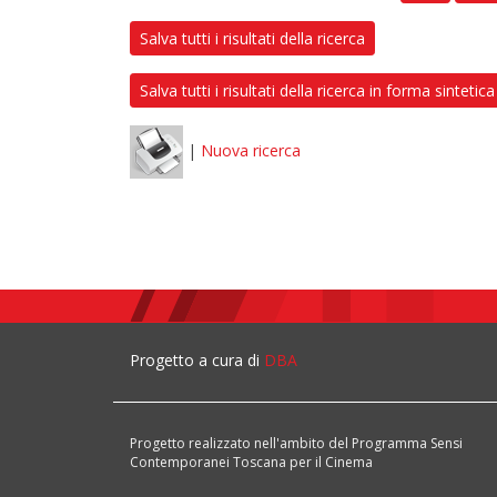
Salva tutti i risultati della ricerca
Salva tutti i risultati della ricerca in forma sintetica
|
Nuova ricerca
Progetto a cura di
DBA
Progetto realizzato nell'ambito del Programma Sensi
Contemporanei Toscana per il Cinema