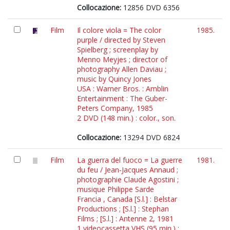
Collocazione:
12856 DVD 6356
Film
Il colore viola = The color
1985.
purple / directed by Steven
Spielberg ; screenplay by
Menno Meyjes ; director of
photography Allen Daviau ;
music by Quincy Jones
USA : Warner Bros. : Amblin
Entertainment : The Guber-
Peters Company, 1985
2 DVD (148 min.) : color., son.
Collocazione:
13294 DVD 6824
Film
La guerra del fuoco = La guerre
1981.
du feu / Jean-Jacques Annaud ;
photographie Claude Agostini ;
musique Philippe Sarde
Francia , Canada [S.l.] : Belstar
Productions ; [S.l.] : Stephan
Films ; [S.l.] : Antenne 2, 1981
1 videocassetta VHS (95 min.) :