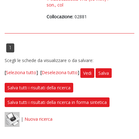
son., col
Collocazione:
02881
1
Scegli le schede da visualizzare o da salvare:
[
Seleziona tutto
]
[
Deseleziona tutto
]
Vedi
Salva
Salva tutti i risultati della ricerca
Salva tutti i risultati della ricerca in forma sintetica
|
Nuova ricerca