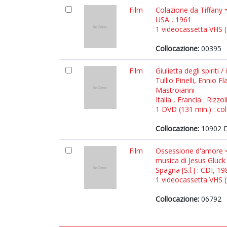
Film
Colazione da Tiffany 
USA , 1961
1 videocassetta VHS (1
Collocazione:
00395
Film
Giulietta degli spiriti 
Tullio Pinelli, Ennio 
Mastroianni
Italia , Francia : Rizz
1 DVD (131 min.) : col
Collocazione:
10902 D
Film
Ossessione d'amore = B
musica di Jesus Gluck
Spagna [S.l.] : CDI, 19
1 videocassetta VHS (9
Collocazione:
06792