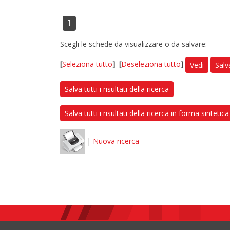
1
Scegli le schede da visualizzare o da salvare:
[
Seleziona tutto
]
[
Deseleziona tutto
]
Vedi
Salv
Salva tutti i risultati della ricerca
Salva tutti i risultati della ricerca in forma sintetica
|
Nuova ricerca