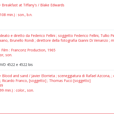
= Breakfast at Tiffany's / Blake Edwards
08 min.) : son., b.n.
/ ideato e diretto da Federico Fellini ; soggetto Federico Fellini, Tullio P
Flaiano, Brunello Rondi ; direttore della fotografia Gianni Di Venanzo
oli Film : Francoriz Production, 1965
or, son.
VD 4522 e 4522 bis
lood and sand / Javier Elorrieta ; sceneggiatura di Rafael Azcona, ; d
 ; Ricardo Franco, [soggetto] ; Thomas Fucci [soggetto]
89
9 min.) : color., son.