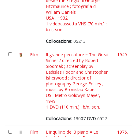
desire me / regia di George
Fitzmaurice ; fotografia di
William Daniels
USA , 1932
1 videocassetta VHS (70 min.) :
b.n., son.
Collocazione:
05213
Film
Il grande peccatore = The Great
1949.
Sinner / directed by Robert
Siodmak ; screenplay by
Ladislas Fodor and Christopher
Isherwood ; director of
photography George Folsey ;
music by Bronislau Kaper
US : Metro Goldwyn Mayer,
1949
1 DVD (110 min.) : b/n, son.
Collocazione:
13007 DVD 6527
Film
L'inquilino del 3 piano = Le
1976.