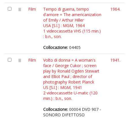
Film
Tempo di guerra, tempo
1964.
d'amore = The americanization
of Emily / Arthur Hiller
USA [S.l.] : MGM, 1964
1 videocassetta VHS (115 min.)
: b.n., son.
Collocazione:
04405
Film
Volto di donna = A woman's
1941.
face / George Cukor ; screen
play by Ronald Ogden Stewart
and Elliot Paul ; director of
photography Robert Planck
US [S.l.] : MGM, 1941
2 videocassette U-matic (120
min.) : b.n., son.
Collocazione:
00004 DVD 907 -
SONORO DIFETTOSO