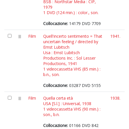
BSB : Northstar Media : CIP,
1979
1 DVD (124 min.) : color., son.
Collocazione:
14179 DVD 7709
Film
Quell'incerto sentimento = That
1941.
uncertain feeling / directed by
Ernst Lubitsch
Usa : Ernst Lubitsch
Productions Inc. : Sol Lesser
Productions, 1941
1 videocassetta VHS (85 min.) :
b.n., son.
Collocazione:
03287 DVD 5155
Film
Quella certa età
1938.
USA [S.l.] : Universal, 1938
1 videocassetta VHS (90 min.) :
son., b.n.
Collocazione:
01166 DVD 842