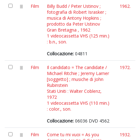
Film
Billy Budd / Peter Ustinov ;
1962.
fotografia di Robert Israsker ;
musica di Antony Hopkins ;
prodotto da Peter Ustinov
Gran Bretagna , 1962
1 videocassetta VHS (125 min.)
: b.n., son.
Collocazione:
04811
Film
Il candidato = The candidate /
1972.
Michael Ritchie ; Jeremy Larner
[soggetto] ; musiche di John
Rubinstein
Stati Uniti : Walter Coblenz,
1972
1 videocassetta VHS (110 min.)
: color., son.
Collocazione:
06036 DVD 4562
Film
Come tu mi vuoi = As you
1932.