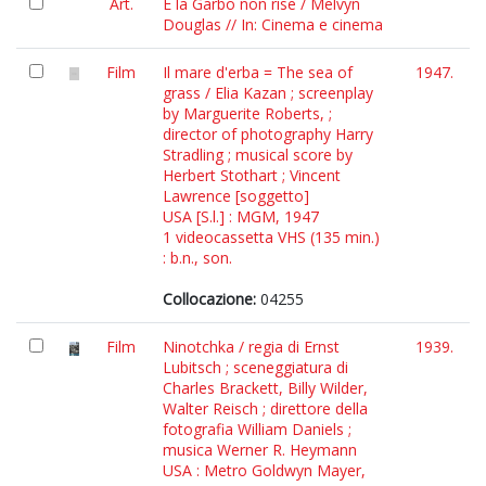
Art.
E la Garbo non rise / Melvyn
Douglas // In: Cinema e cinema
Film
Il mare d'erba = The sea of
1947.
grass / Elia Kazan ; screenplay
by Marguerite Roberts, ;
director of photography Harry
Stradling ; musical score by
Herbert Stothart ; Vincent
Lawrence [soggetto]
USA [S.l.] : MGM, 1947
1 videocassetta VHS (135 min.)
: b.n., son.
Collocazione:
04255
Film
Ninotchka / regia di Ernst
1939.
Lubitsch ; sceneggiatura di
Charles Brackett, Billy Wilder,
Walter Reisch ; direttore della
fotografia William Daniels ;
musica Werner R. Heymann
USA : Metro Goldwyn Mayer,