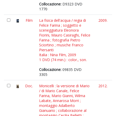
Collocazione:
D9323 DVD
1770
Film
La fisica dell'acqua / regia di
2009.
Felice Farina ; soggetto e
sceneggiatura Eleonora
Fiorini, Mauro Casiraghi, Felice
Farina ; fotografia Pietro
Sciortino ; musiche Franco
Piersanti
Italia : Nina Film, 2009
1 DVD (74 min.) : color., son.
Collocazione:
09835 DVD
3305
Doc.
Monicelli : la versione di Mario
2012.
/ di Mario Canale, Felice
Farina, Mario Gianni, Wilma
Labate, Annarosa Morri ;
montaggio Adalberto
Gianuario ; collaborazione al
montaggio Cecilia Belletti ;