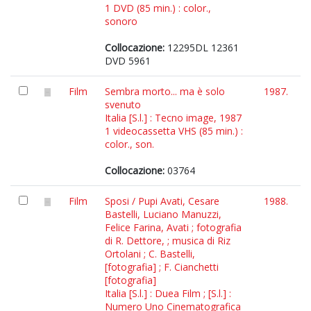
1 DVD (85 min.) : color.,
sonoro
Collocazione:
12295DL 12361
DVD 5961
Film
Sembra morto... ma è solo
1987.
svenuto
Italia [S.l.] : Tecno image, 1987
1 videocassetta VHS (85 min.) :
color., son.
Collocazione:
03764
Film
Sposi / Pupi Avati, Cesare
1988.
Bastelli, Luciano Manuzzi,
Felice Farina, Avati ; fotografia
di R. Dettore, ; musica di Riz
Ortolani ; C. Bastelli,
[fotografia] ; F. Cianchetti
[fotografia]
Italia [S.l.] : Duea Film ; [S.l.] :
Numero Uno Cinematografica