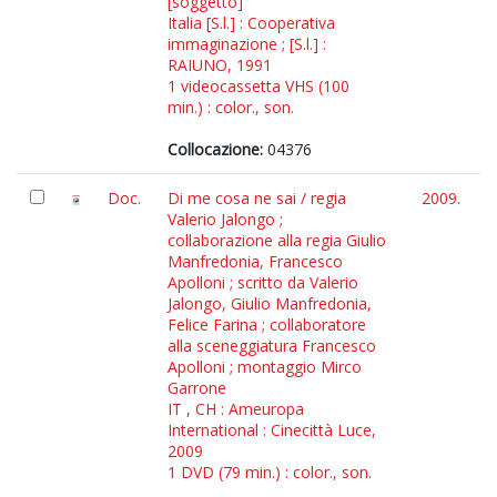
[soggetto]
Italia [S.l.] : Cooperativa
immaginazione ; [S.l.] :
RAIUNO, 1991
1 videocassetta VHS (100
min.) : color., son.
Collocazione:
04376
Doc.
Di me cosa ne sai / regia
2009.
Valerio Jalongo ;
collaborazione alla regia Giulio
Manfredonia, Francesco
Apolloni ; scritto da Valerio
Jalongo, Giulio Manfredonia,
Felice Farina ; collaboratore
alla sceneggiatura Francesco
Apolloni ; montaggio Mirco
Garrone
IT , CH : Ameuropa
International : Cinecittà Luce,
2009
1 DVD (79 min.) : color., son.