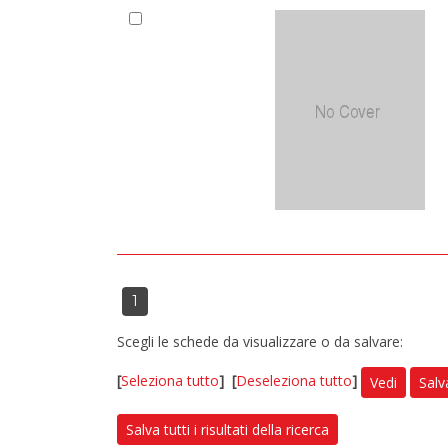
1
Scegli le schede da visualizzare o da salvare:
[
Seleziona tutto
]
[
Deseleziona tutto
]
Vedi
Salv
Salva tutti i risultati della ricerca