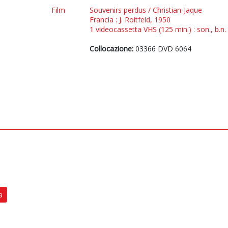
Film
Souvenirs perdus / Christian-Jaque
Francia : J. Roitfeld, 1950
1 videocassetta VHS (125 min.) : son., b.n.
Collocazione:
03366 DVD 6064
a