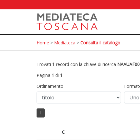
Home
>
Mediateca
>
Consulta il catalogo
Trovati
1
record con la chiave di ricerca
NAAUAF00
Pagina
1
di
1
Ordinamento
Format
1
C