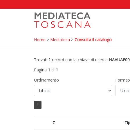
Home
>
Mediateca
>
Consulta il catalogo
Trovati
1
record con la chiave di ricerca
NAAUAF00
Pagina
1
di
1
Ordinamento
Format
1
C
Ti