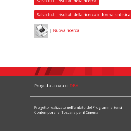
Salva tutti i risultati della ricerca
Salva tutti i risultati della ricerca in forma sintetica
|
Nuova ricerca
Progetto a cura di
DBA
Progetto realizzato nell'ambito del Programma Sensi
Contemporanei Toscana per il Cinema