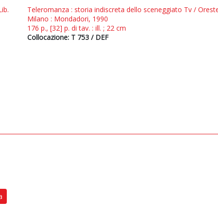
Lib.
Teleromanza : storia indiscreta dello sceneggiato Tv / Orest
Milano : Mondadori, 1990
176 p., [32] p. di tav. : ill. ; 22 cm
Collocazione: T 753 / DEF
a