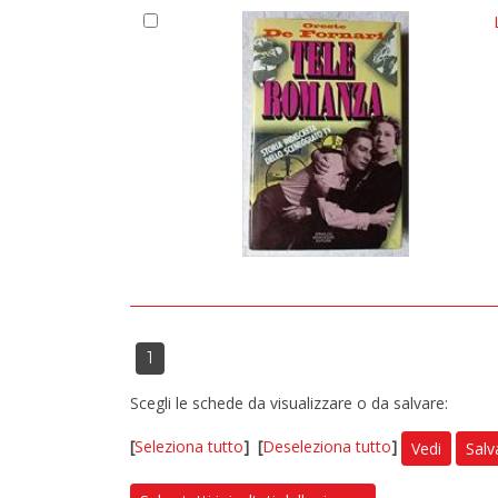
1
Scegli le schede da visualizzare o da salvare:
[
Seleziona tutto
]
[
Deseleziona tutto
]
Vedi
Salv