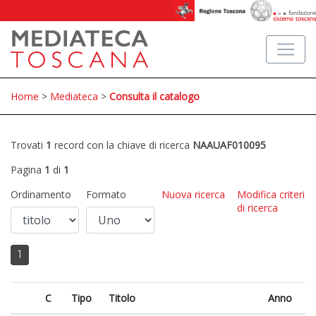
Home
>
Mediateca
>
Consulta il catalogo
Trovati
1
record con la chiave di ricerca
NAAUAF010095
Pagina
1
di
1
Ordinamento
Formato
Nuova ricerca
Modifica criteri
di ricerca
1
C
Tipo
Titolo
Anno