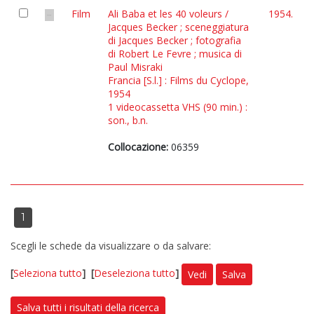
Film
Ali Baba et les 40 voleurs /
1954.
Jacques Becker ; sceneggiatura
di Jacques Becker ; fotografia
di Robert Le Fevre ; musica di
Paul Misraki
Francia [S.l.] : Films du Cyclope,
1954
1 videocassetta VHS (90 min.) :
son., b.n.
Collocazione:
06359
1
Scegli le schede da visualizzare o da salvare:
[
Seleziona tutto
]
[
Deseleziona tutto
]
Vedi
Salva
Salva tutti i risultati della ricerca