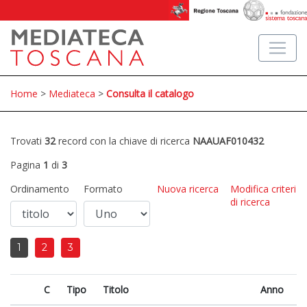
Home
>
Mediateca
>
Consulta il catalogo
Trovati
32
record con la chiave di ricerca
NAAUAF010432
Pagina
1
di
3
Ordinamento
Formato
Nuova ricerca
Modifica criteri
di ricerca
1
2
3
C
Tipo
Titolo
Anno