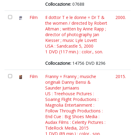
Collocazione:
07688
Film
Il dottor T e le donne = Dr T &
2000.
the women / directed by Robert
Altman ; written by Anne Rapp ;
director of photography Jan
Kiesser ; music Lyle Lovett
USA : Sandcastle 5, 2000
1 DVD (117 min.) : color., son.
Collocazione:
14756 DVD 8296
Film
Franny = Franny ; musiche
2015.
originali Danny Bensi &
Saunder Jurriaans
US : Treehouse Pictures :
Soaring Flight Productions :
Magnolia Entertainment :
Follow Through Productions :
End Cue : Big Shoes Media :
Audax Films : Celerity Pictures :
TideRock Media, 2015
1 DVD (89 min.) : color., son.