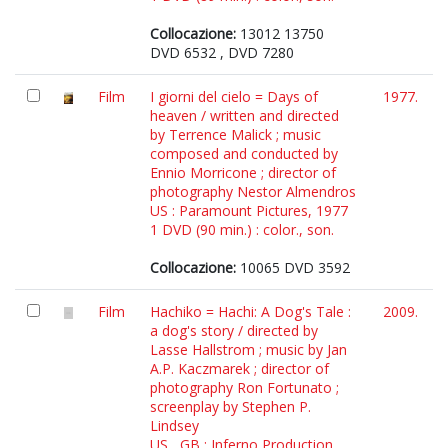
Collocazione:
13012 13750
DVD 6532 , DVD 7280
Film
I giorni del cielo = Days of
1977.
heaven / written and directed
by Terrence Malick ; music
composed and conducted by
Ennio Morricone ; director of
photography Nestor Almendros
US : Paramount Pictures, 1977
1 DVD (90 min.) : color., son.
Collocazione:
10065 DVD 3592
Film
Hachiko = Hachi: A Dog's Tale :
2009.
a dog's story / directed by
Lasse Hallstrom ; music by Jan
A.P. Kaczmarek ; director of
photography Ron Fortunato ;
screenplay by Stephen P.
Lindsey
US , GB : Inferno Production,