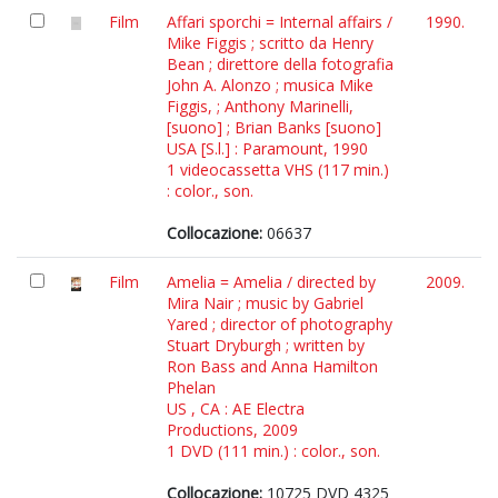
Film
Affari sporchi = Internal affairs /
1990.
Mike Figgis ; scritto da Henry
Bean ; direttore della fotografia
John A. Alonzo ; musica Mike
Figgis, ; Anthony Marinelli,
[suono] ; Brian Banks [suono]
USA [S.l.] : Paramount, 1990
1 videocassetta VHS (117 min.)
: color., son.
Collocazione:
06637
Film
Amelia = Amelia / directed by
2009.
Mira Nair ; music by Gabriel
Yared ; director of photography
Stuart Dryburgh ; written by
Ron Bass and Anna Hamilton
Phelan
US , CA : AE Electra
Productions, 2009
1 DVD (111 min.) : color., son.
Collocazione:
10725 DVD 4325