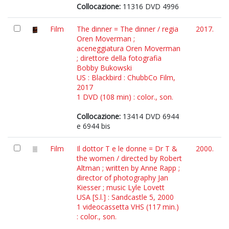
Collocazione:
11316 DVD 4996
Film
The dinner = The dinner / regia
2017.
Oren Moverman ;
aceneggiatura Oren Moverman
; direttore della fotografia
Bobby Bukowski
US : Blackbird : ChubbCo Film,
2017
1 DVD (108 min) : color., son.
Collocazione:
13414 DVD 6944
e 6944 bis
Film
Il dottor T e le donne = Dr T &
2000.
the women / directed by Robert
Altman ; written by Anne Rapp ;
director of photography Jan
Kiesser ; music Lyle Lovett
USA [S.l.] : Sandcastle 5, 2000
1 videocassetta VHS (117 min.)
: color., son.