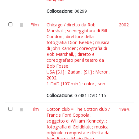
Collocazione:
06299
Film
Chicago / diretto da Rob
2002.
Marshall ; sceneggiatura di Bill
Condon ; direttore della
fotografia Dion Beebe ; musica
di John Kander ; coreografia di
Rob Marshall, ; diretto e
coreografato per il teatro da
Bob Fosse
USA [S.l.] : Zadan ; [S.l.] : Meron,
2002
1 DVD (107 min.) : color., son.
Collocazione:
07481 DVD 115
Film
Cotton club = The Cotton club /
1984.
Francis Ford Coppola ;
soggetto di William Kennedy, ;
fotografia di Goldblatt ; musica
originale composta e diretta da
John Barry ; Mario Puzu,