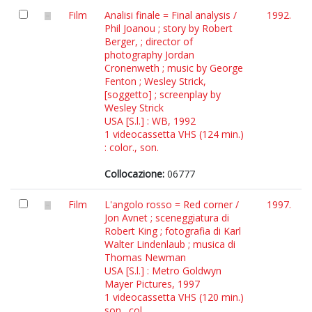
Film
Analisi finale = Final analysis /
1992.
Phil Joanou ; story by Robert
Berger, ; director of
photography Jordan
Cronenweth ; music by George
Fenton ; Wesley Strick,
[soggetto] ; screenplay by
Wesley Strick
USA [S.l.] : WB, 1992
1 videocassetta VHS (124 min.)
: color., son.
Collocazione:
06777
Film
L'angolo rosso = Red corner /
1997.
Jon Avnet ; sceneggiatura di
Robert King ; fotografia di Karl
Walter Lindenlaub ; musica di
Thomas Newman
USA [S.l.] : Metro Goldwyn
Mayer Pictures, 1997
1 videocassetta VHS (120 min.)
son., col.