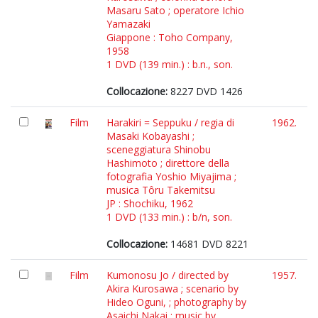
Masaru Sato ; operatore Ichio
Yamazaki
Giappone : Toho Company,
1958
1 DVD (139 min.) : b.n., son.
Collocazione:
8227 DVD 1426
Film
Harakiri = Seppuku / regia di
1962.
Masaki Kobayashi ;
sceneggiatura Shinobu
Hashimoto ; direttore della
fotografia Yoshio Miyajima ;
musica Tôru Takemitsu
JP : Shochiku, 1962
1 DVD (133 min.) : b/n, son.
Collocazione:
14681 DVD 8221
Film
Kumonosu Jo / directed by
1957.
Akira Kurosawa ; scenario by
Hideo Oguni, ; photography by
Asaichi Nakai ; music by