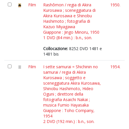
Film
Rashômon / regia di Akira
1950.
Kurosawa ; sceneggiatura di
Akira Kurosawa e Shinobu
Hashimoto ; fotografia di
Kazuo Miyagawa
Giappone : Jingo Minoru, 1950
1 DVD (84 min.) : b.n., son.
Collocazione:
8252 DVD 1481 e
1481 bis
Film
I sette samurai = Shichinin no
1954.
samurai / regia di Akira
Kurosawa ; soggetto e
sceneggiatura Akira Kurosawa,
Shinobu Hashimoto, Hideo
Oguni ; direttore della
fotografia Asaichi Nakai ;
musica Fumio Hayasaka
Giappone : Toho Company,
1954
2 DVD (192 min.) : b.n., son.