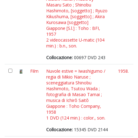
Masaru Sato ; Shinobu
Hashimoto, [soggetto] ; Ryuzo
Kikushuma, [soggetto] ; Akira
Kurosawa [soggetto]
Giappone [S.l.] : Toho : BFI,
1957
2 videocassette U-matic (104
min.) : b.n., son.
Collocazione:
00697 DVD 243
Film
Nuvole estive = Iwashigumo /
1958.
regia di Mikio Naruse ;
sceneggiatura Shinobu
Hashimoto, Tsutou Wada ;
fotografia di Masao Tamai ;
musica di Ichirô Saitô
Giappone : Toho Company,
1958
1 DVD (124 min.) : color., son.
Collocazione:
15345 DVD 2144