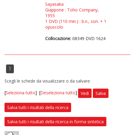
Sayasaka
Giappone : Toho Company,
1955
1 DVD (110 min.) : b.n., son. + 1
opuscolo
Collocazione:
08349 DVD 1624
1
Scegli le schede da visualizzare o da salvare:
[
Seleziona tutto
]
[
Deseleziona tutto
]
Vedi
Salva
Salva tutti i risultati della ricerca
Salva tutti i risultati della ricerca in forma sintetica