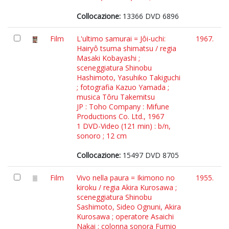
Collocazione:
13366 DVD 6896
Film
L'ultimo samurai = Jôi-uchi:
1967.
Hairyô tsuma shimatsu / regia
Masaki Kobayashi ;
sceneggiatura Shinobu
Hashimoto, Yasuhiko Takiguchi
; fotografia Kazuo Yamada ;
musica Tôru Takemitsu
JP : Toho Company : Mifune
Productions Co. Ltd., 1967
1 DVD-Video (121 min) : b/n,
sonoro ; 12 cm
Collocazione:
15497 DVD 8705
Film
Vivo nella paura = Ikimono no
1955.
kiroku / regia Akira Kurosawa ;
sceneggiatura Shinobu
Sashimoto, Sideo Ognuni, Akira
Kurosawa ; operatore Asaichi
Nakai ; colonna sonora Fumio