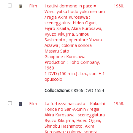
Film
I cattivi dormono in pace =
1960.
Warui yatsu hodo yoku nemuru
/ regia Akira Kurosawa ;
sceneggiatura Hideo Oguni,
Eigiro Sisaita, Akira Kurosawa,
Ryuzo Kikujima, Shinou
Sashimoto ; operatore Yuzuru
Aizawa ; colonna sonora
Masaru Sato
Giappone : Kurosawa
Production : Toho Company,
1960
1 DVD (150 min.) : b.n., son. + 1
opuscolo
Collocazione:
08306 DVD 1554
Film
La fortezza nascosta = Kakushi
1958.
Toride no San-Akunin / regia
Akira Kurosawa ; sceneggiatura
Ryuzo Kikujima, Hideo Oguni,
Shinobu Hashimoto, Akira
Kurosawa ; colonna sonora