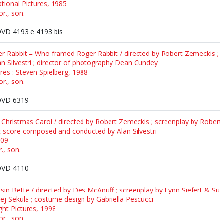
tional Pictures, 1985
or., son.
VD 4193 e 4193 bis
er Rabbit = Who framed Roger Rabbit / directed by Robert Zemeckis ; s
n Silvestri ; director of photography Dean Cundey
res : Steven Spielberg, 1988
or., son.
DVD 6319
 Christmas Carol / directed by Robert Zemeckis ; screenplay by Rober
c score composed and conducted by Alan Silvestri
009
., son.
DVD 4110
sin Bette / directed by Des McAnuff ; screenplay by Lynn Siefert & Su
j Sekula ; costume design by Gabriella Pescucci
ght Pictures, 1998
or., son.