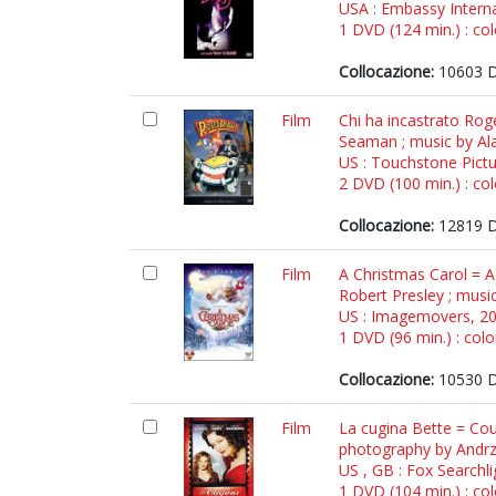
USA : Embassy Interna
1 DVD (124 min.) : col
Collocazione:
10603 D
Film
Chi ha incastrato Rog
Seaman ; music by Ala
US : Touchstone Pictu
2 DVD (100 min.) : col
Collocazione:
12819 
Film
A Christmas Carol = A
Robert Presley ; musi
US : Imagemovers, 2
1 DVD (96 min.) : color
Collocazione:
10530 
Film
La cugina Bette = Cou
photography by Andrze
US , GB : Fox Searchli
1 DVD (104 min.) : col