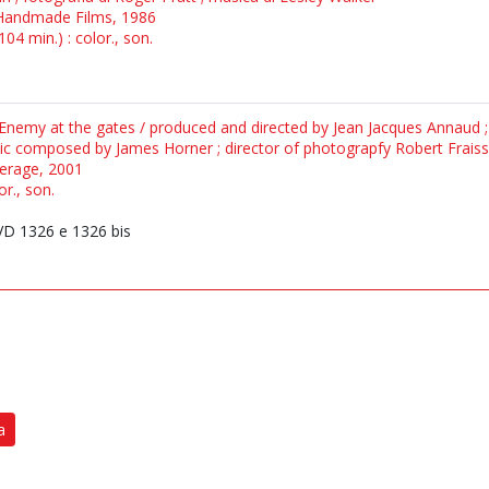
: Handmade Films, 1986
04 min.) : color., son.
= Enemy at the gates / produced and directed by Jean Jacques Annaud ;
ic composed by James Horner ; director of photograpfy Robert Frais
perage, 2001
or., son.
D 1326 e 1326 bis
a