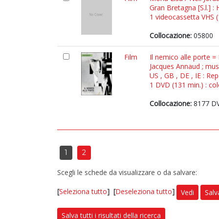
Gran Bretagna [S.l.] 
1 videocassetta VHS (1
Collocazione:
05800
Film
Il nemico alle porte 
Jacques Annaud ; mus
US , GB , DE , IE : Re
1 DVD (131 min.) : col
Collocazione:
8177 DV
1
2
Scegli le schede da visualizzare o da salvare:
[
Seleziona tutto
]
[
Deseleziona tutto
]
Vedi
Salv
Salva tutti i risultati della ricerca