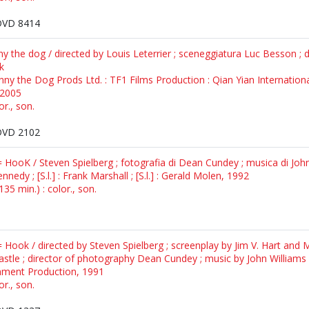
DVD 8414
the dog / directed by Louis Leterrier ; sceneggiatura Luc Besson ; dir
k
nny the Dog Prods Ltd. : TF1 Films Production : Qian Yian Internationa
 2005
or., son.
DVD 2102
 HooK / Steven Spielberg ; fotografia di Dean Cundey ; musica di Joh
ennedy ; [S.l.] : Frank Marshall ; [S.l.] : Gerald Molen, 1992
35 min.) : color., son.
 Hook / directed by Steven Spielberg ; screenplay by Jim V. Hart and 
Castle ; director of photography Dean Cundey ; music by John Williams
inment Production, 1991
or., son.