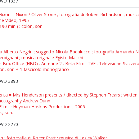
DVD 1337
 - Nixon = Nixon / Oliver Stone ; fotografia di Robert Richardson ; music
me Video, 1995
90 min.) : color., son.
o da Alberto Negrin ; soggetto Nicola Badalucco ; fotografia Armando 
pignani ; musica originale Egisto Macchi
 Box Office (HBO) : Antenne 2 : Beta Film : TVE : Televisione Svizzera 
lor., son + 1 fascicolo monografico
DVD 3893
nta = Mrs Henderson presents / directed by Stephen Frears ; written
 photography Andrew Dunn
Films : Heyman-Hoskins Productions, 2005
., son.
DVD 2270
n ; fotografia di Roger Pratt ; musica di Lesley Walker