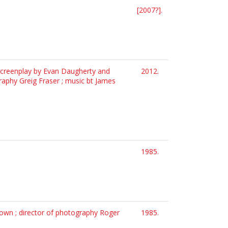
[2007?].
 screenplay by Evan Daugherty and
2012.
raphy Greig Fraser ; music bt James
1985.
Keown ; director of photography Roger
1985.