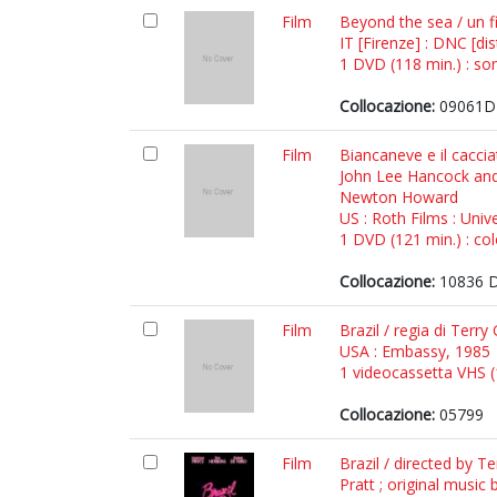
Film
Beyond the sea / un f
IT [Firenze] : DNC [dis
1 DVD (118 min.) : son.
Collocazione:
09061D
Film
Biancaneve e il cacci
John Lee Hancock and 
Newton Howard
US : Roth Films : Univ
1 DVD (121 min.) : col
Collocazione:
10836 
Film
Brazil / regia di Terr
USA : Embassy, 1985
1 videocassetta VHS (1
Collocazione:
05799
Film
Brazil / directed by 
Pratt ; original musi