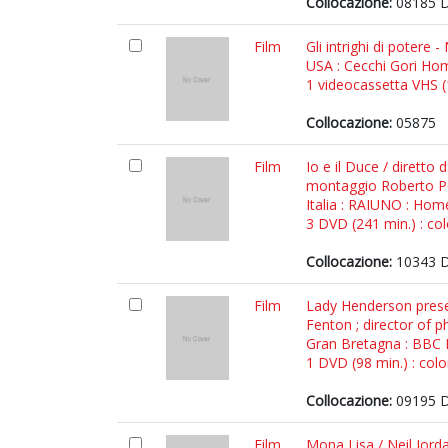
Collocazione:
08185 
Film
Gli intrighi di potere
USA : Cecchi Gori Ho
1 videocassetta VHS (1
Collocazione:
05875
Film
Io e il Duce / dirett
montaggio Roberto Per
Italia : RAIUNO : Home
3 DVD (241 min.) : co
Collocazione:
10343 
Film
Lady Henderson prese
Fenton ; director of
Gran Bretagna : BBC 
1 DVD (98 min.) : color
Collocazione:
09195 
Film
Mona Lisa / Neil Jorda