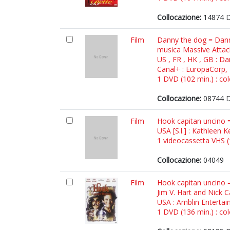
Collocazione:
14874 
Film
Danny the dog = Danny 
musica Massive Attac
US , FR , HK , GB : Da
Canal+ : EuropaCorp,
1 DVD (102 min.) : col
Collocazione:
08744 
Film
Hook capitan uncino =
USA [S.l.] : Kathleen K
1 videocassetta VHS (1
Collocazione:
04049
Film
Hook capitan uncino =
Jim V. Hart and Nick 
USA : Amblin Enterta
1 DVD (136 min.) : col