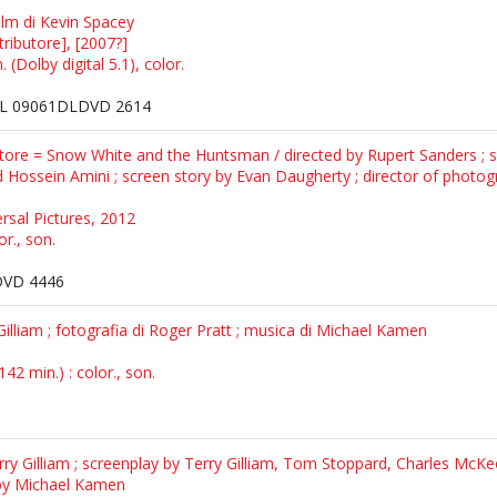
ilm di Kevin Spacey
tributore], [2007?]
 (Dolby digital 5.1), color.
L 09061DLDVD 2614
atore = Snow White and the Huntsman / directed by Rupert Sanders ;
Hossein Amini ; screen story by Evan Daugherty ; director of photog
ersal Pictures, 2012
or., son.
DVD 4446
y Gilliam ; fotografia di Roger Pratt ; musica di Michael Kamen
42 min.) : color., son.
Terry Gilliam ; screenplay by Terry Gilliam, Tom Stoppard, Charles Mc
c by Michael Kamen