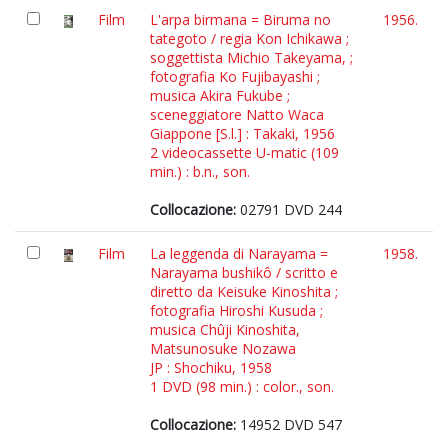
Film
L'arpa birmana = Biruma no
1956.
tategoto / regia Kon Ichikawa ;
soggettista Michio Takeyama, ;
fotografia Ko Fujibayashi ;
musica Akira Fukube ;
sceneggiatore Natto Waca
Giappone [S.l.] : Takaki, 1956
2 videocassette U-matic (109
min.) : b.n., son.
Collocazione:
02791 DVD 244
Film
La leggenda di Narayama =
1958.
Narayama bushikô / scritto e
diretto da Keisuke Kinoshita ;
fotografia Hiroshi Kusuda ;
musica Chûji Kinoshita,
Matsunosuke Nozawa
JP : Shochiku, 1958
1 DVD (98 min.) : color., son.
Collocazione:
14952 DVD 547