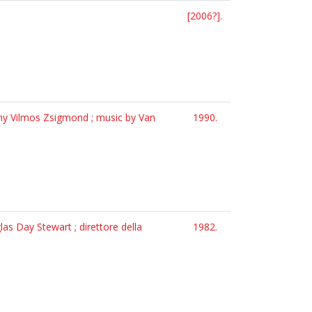
[2006?].
phy Vilmos Zsigmond ; music by Van
1990.
as Day Stewart ; direttore della
1982.