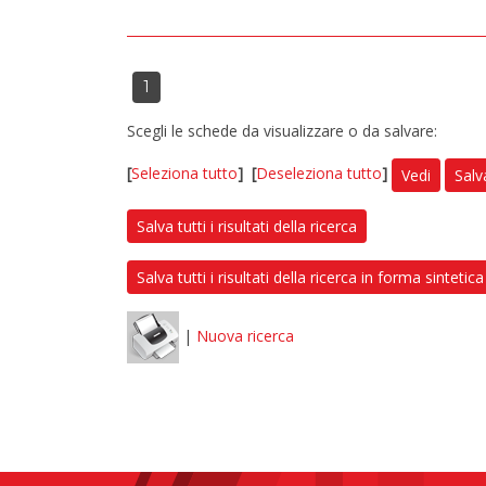
1
Scegli le schede da visualizzare o da salvare:
[
Seleziona tutto
]
[
Deseleziona tutto
]
Vedi
Salv
Salva tutti i risultati della ricerca
Salva tutti i risultati della ricerca in forma sintetica
|
Nuova ricerca