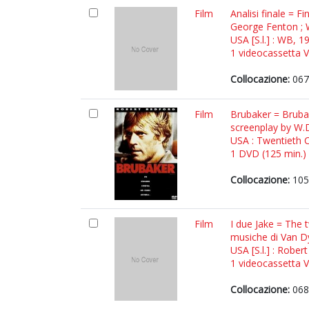
Film
Analisi finale = F
George Fenton ; W
USA [S.l.] : WB, 1
1 videocassetta VH
Collocazione:
067
Film
Brubaker = Brubak
screenplay by W.D
USA : Twentieth 
1 DVD (125 min.) :
Collocazione:
105
Film
I due Jake = The 
musiche di Van D
USA [S.l.] : Robert
1 videocassetta VH
Collocazione:
068