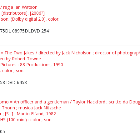
 / regia Ian Watson
 [distributore], [2006?]
son. (Dolby digital 2.0), color.
75DL 08975DLDVD 2541
 = The Two Jakes / directed by Jack Nicholson ; director of photogra
tten by Robert Towne
Pictures : 88 Productions, 1990
 color., son.
58 DVD 6458
luomo = An officer and a gentleman / Taylor Hackford ; scritto da Dougl
 Thorin ; musica Jack Nitzsche
r ; [S.l.] : Martin Elfand, 1982
S (100 min.) : color., son.
05