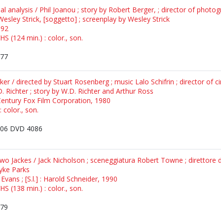
inal analysis / Phil Joanou ; story by Robert Berger, ; director of pho
esley Strick, [soggetto] ; screenplay by Wesley Strick
992
S (124 min.) : color., son.
77
er / directed by Stuart Rosenberg ; music Lalo Schifrin ; director of
. Richter ; story by W.D. Richter and Arthur Ross
Century Fox Film Corporation, 1980
 color., son.
06 DVD 4086
two Jackes / Jack Nicholson ; sceneggiatura Robert Towne ; direttore 
yke Parks
 Evans ; [S.l.] : Harold Schneider, 1990
S (138 min.) : color., son.
79