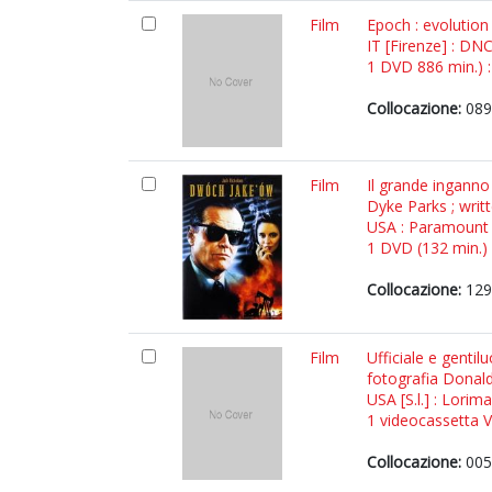
Film
Epoch : evolution
IT [Firenze] : DNC
1 DVD 886 min.) : 
Collocazione:
089
Film
Il grande inganno
Dyke Parks ; wri
USA : Paramount 
1 DVD (132 min.) :
Collocazione:
129
Film
Ufficiale e genti
fotografia Donald
USA [S.l.] : Lorima
1 videocassetta VH
Collocazione:
005