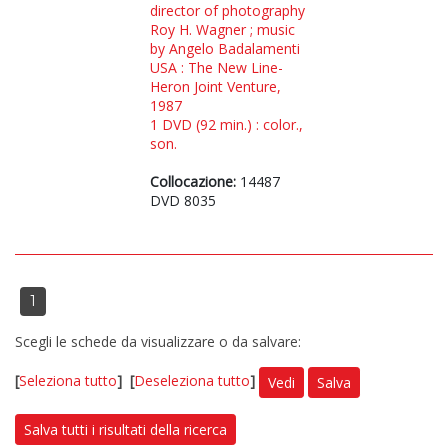
director of photography
Roy H. Wagner ; music
by Angelo Badalamenti
USA : The New Line-
Heron Joint Venture,
1987
1 DVD (92 min.) : color.,
son.
Collocazione:
14487
DVD 8035
1
Scegli le schede da visualizzare o da salvare:
[
Seleziona tutto
]
[
Deseleziona tutto
]
Vedi
Salva
Salva tutti i risultati della ricerca