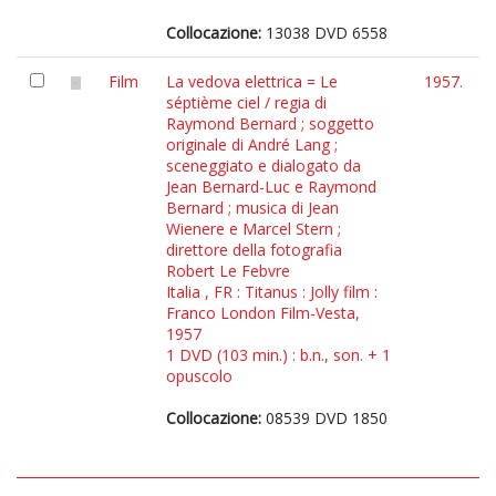
Collocazione:
13038 DVD 6558
Film
La vedova elettrica = Le
1957.
séptième ciel / regia di
Raymond Bernard ; soggetto
originale di André Lang ;
sceneggiato e dialogato da
Jean Bernard-Luc e Raymond
Bernard ; musica di Jean
Wienere e Marcel Stern ;
direttore della fotografia
Robert Le Febvre
Italia , FR : Titanus : Jolly film :
Franco London Film-Vesta,
1957
1 DVD (103 min.) : b.n., son. + 1
opuscolo
Collocazione:
08539 DVD 1850