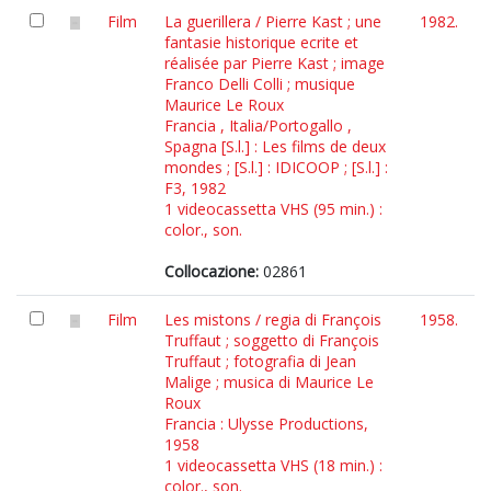
Film
La guerillera / Pierre Kast ; une
1982.
fantasie historique ecrite et
réalisée par Pierre Kast ; image
Franco Delli Colli ; musique
Maurice Le Roux
Francia , Italia/Portogallo ,
Spagna [S.l.] : Les films de deux
mondes ; [S.l.] : IDICOOP ; [S.l.] :
F3, 1982
1 videocassetta VHS (95 min.) :
color., son.
Collocazione:
02861
Film
Les mistons / regia di François
1958.
Truffaut ; soggetto di François
Truffaut ; fotografia di Jean
Malige ; musica di Maurice Le
Roux
Francia : Ulysse Productions,
1958
1 videocassetta VHS (18 min.) :
color., son.