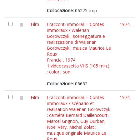
Collocazione:
06275 tmp
Film
I racconti immorali = Contes
1974.
immoraux / Walerian
Borowczyk ; sceneggiatura e
realizzazione di Walerian
Borowczyk ; musica Maurice Le
Roux
Francia , 1974
1 videocassetta VHS (105 min.)
: color., son.
Collocazione:
06652
Film
I racconti immorali = Contes
1974.
immoraux / scénario et
réalisation Walerian Borowczyk
; caméra Bernard Daillencourt,
Marcel Grignon, Guy Durban,
Noël Véry, Michel Zolat ;
musique originale Maurice Le
Roux