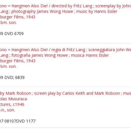
no = Hangmen Also Die! / directed by Fritz Lang ; screenplay by John 
z Lang ; photography James Wong Howe ; music by Hanns Eisler
sburger Films, 1943
 b/n. son.
9 DVD 6709
no = Hangmen Also Die! / regia di Fritz Lang ; sceneggiatura John We
z Lang ; fotografia James Wong Howe ; musica Hanns Eisler
sburger Films, 1943
 b/n. son.
9 DVD; 6839
 by Mark Robson ; screen play by Carlos Keith and Mark Robson ; musi
olas Musuraca
ctures, c1946
.n., son.
7 08107DVD 1177