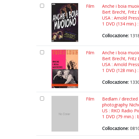
Film
Anche i boia muoio
Bert Brecht, Frit
USA : Arnold Pres
1 DVD (134 min.) :
Collocazione:
1318
Film
Anche i boia muoio
Bert Brecht, Frit
USA : Arnold Pres
1 DVD (128 min.) :
Collocazione:
1330
Film
Bedlam / directed
photography Nich
US : RKO Radio Pi
1 DVD (79 min.) : b
Collocazione:
0810