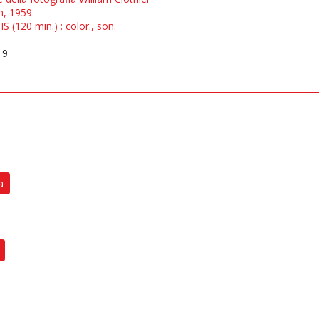
n, 1959
S (120 min.) : color., son.
19
a