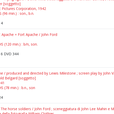
er [soggetto]
ic Pictures Corporation, 1942
(96 min.) : son., b.n.
14
rt Apache = Fort Apache / John Ford
S (120 min.) : b/n, son.
6 DVD 344
ine / produced and directed by Lewis Milestone ; screen play by John 
nold Belgard [soggetto]
941
S (78 min.) : b.n., son
24
= The horse soldiers / John Ford ; sceneggiatura di John Lee Mahin e M
e della fotografia William Clothier