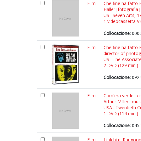
Film
Che fine ha fatto 
Haller [fotografia
US : Seven Arts, 1
1 videocassetta VHS
Collocazione:
000
Film
Che fine ha fatto 
director of photog
US : The Associat
2 DVD (129 min.) : 
Collocazione:
0924
Film
Com'era verde la m
Arthur Miller ; m
USA : Twentieth C
1 DVD (114 min.) : 
Collocazione:
0455
Film
I falchi di Rangoon