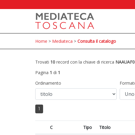
Home
>
Mediateca
>
Consulta il catalogo
Trovati
10
record con la chiave di ricerca
NAAUAF0
Pagina
1
di
1
Ordinamento
Format
1
C
Tipo
Titolo