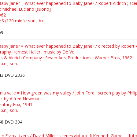
Baby Jane? = What ever happened to Baby Jane? / Robert Aldrich ; scen
] ; Michael Luciano [suono]
962
 (120 min.) : son., b.n.
69
Baby Jane? = What ever happened to Baby Jane? / directed by Robert Al
raphy Hernest Haller ; music by De Vol
es & Aldrich Company : Seven Arts Productions : Warner Bros, 1962
b.n., son.
3 DVD 2336
ia valle = How green was my valley / John Ford ; screen play by Phili
usic by Alfred Newman
entury Fox, 1941
b.n., son.
8 DVD 304
 = Flying tigers / David Miller ; sceneggiatura di Kenneth Gamet, ; fot