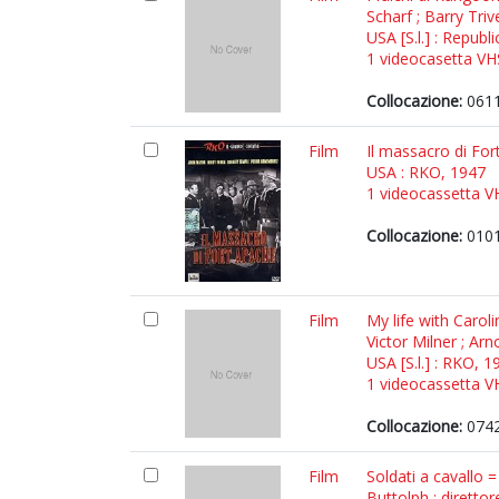
Scharf ; Barry Triv
USA [S.l.] : Republ
1 videocasetta VHS 
Collocazione:
061
Film
Il massacro di Fo
USA : RKO, 1947
1 videocassetta VH
Collocazione:
0101
Film
My life with Carol
Victor Milner ; Ar
USA [S.l.] : RKO, 1
1 videocassetta VH
Collocazione:
074
Film
Soldati a cavallo 
Buttolph ; direttor