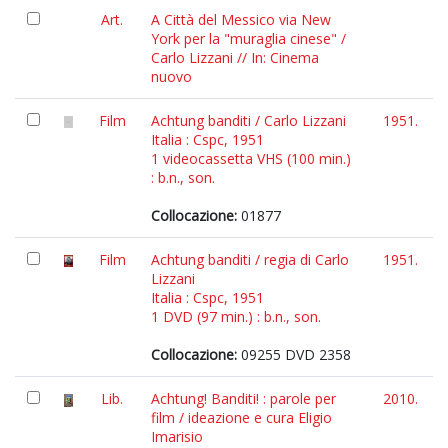
Art.
A Città del Messico via New
York per la "muraglia cinese" /
Carlo Lizzani // In: Cinema
nuovo
Film
Achtung banditi / Carlo Lizzani
1951.
Italia : Cspc, 1951
1 videocassetta VHS (100 min.)
: b.n., son.
Collocazione:
01877
Film
Achtung banditi / regia di Carlo
1951.
Lizzani
Italia : Cspc, 1951
1 DVD (97 min.) : b.n., son.
Collocazione:
09255 DVD 2358
Lib.
Achtung! Banditi! : parole per
2010.
film / ideazione e cura Eligio
Imarisio