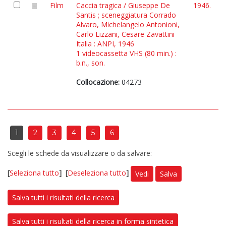
Film
Caccia tragica / Giuseppe De
1946.
Santis ; sceneggiatura Corrado
Alvaro, Michelangelo Antonioni,
Carlo Lizzani, Cesare Zavattini
Italia : ANPI, 1946
1 videocassetta VHS (80 min.) :
b.n., son.
Collocazione:
04273
1
2
3
4
5
6
Scegli le schede da visualizzare o da salvare:
[
Seleziona tutto
]
[
Deseleziona tutto
]
Vedi
Salva
Salva tutti i risultati della ricerca
Salva tutti i risultati della ricerca in forma sintetica