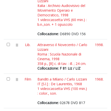
Lizzani
Italia : Archivio Audiovisivo del
Movimento Operaio e
Democratico, 1998
1 videocassetta VHS (60 min.) :
b.n.,son. + 1 opuscolo
Collocazione:
D6890 DVD 156
Lib.
Attraverso il Novecento / Carlo
1998.
Lizzani
Roma : Scuola Nazionale di
Cinema, 1998
358 p., [8] c. di tav. : ill. ; 24 cm.
Collocazione: F 81 Liz / LIZ
Film
Banditi a Milano / Carlo Lizzani
1968.
IT [S.l.] : De Laurentiis, 1968
1 videocassetta VHS (100 min.)
: color., son.
Collocazione:
02678 DVD 817