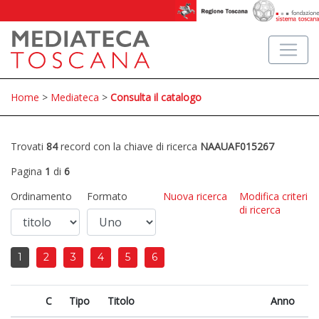
Home
>
Mediateca
>
Consulta il catalogo
Trovati
84
record con la chiave di ricerca
NAAUAF015267
Pagina
1
di
6
Ordinamento
Formato
Nuova ricerca
Modifica criteri
di ricerca
1
2
3
4
5
6
C
Tipo
Titolo
Anno