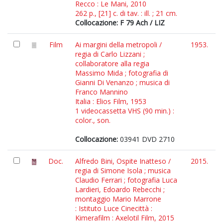
Recco : Le Mani, 2010
262 p., [21] c. di tav. : ill. ; 21 cm.
Collocazione: F 79 Ach / LIZ
Film
Ai margini della metropoli /
1953.
regia di Carlo Lizzani ;
collaboratore alla regia
Massimo Mida ; fotografia di
Gianni Di Venanzo ; musica di
Franco Mannino
Italia : Elios Film, 1953
1 videocassetta VHS (90 min.) :
color., son.
Collocazione:
03941 DVD 2710
Doc.
Alfredo Bini, Ospite Inatteso /
2015.
regia di Simone Isola ; musica
Claudio Ferrari ; fotografia Luca
Lardieri, Edoardo Rebecchi ;
montaggio Mario Marrone
: Istituto Luce Cinecittà :
Kimerafilm : Axelotil Film, 2015