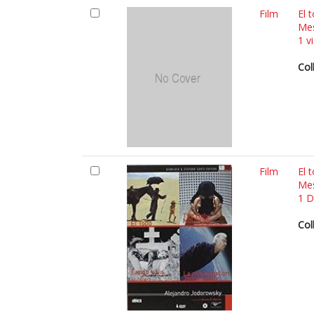
Film
El 
Mes
1 v
Col
Film
El 
Mes
1 D
Col