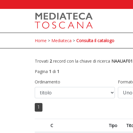
Home
>
Mediateca
>
Consulta il catalogo
Trovati
2
record con la chiave di ricerca
NAAUAF01
Pagina
1
di
1
Ordinamento
Format
1
C
Tipo
Tit