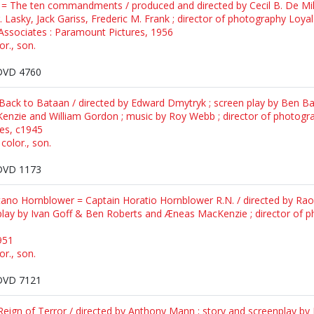
= The ten commandments / produced and directed by Cecil B. De Mille
. Lasky, Jack Gariss, Frederic M. Frank ; director of photography Loya
Associates : Paramount Pictures, 1956
or., son.
DVD 4760
 = Back to Bataan / directed by Edward Dmytryk ; screen play by Ben B
enzie and William Gordon ; music by Roy Webb ; director of photog
res, c1945
 color., son.
DVD 1173
tano Hornblower = Captain Horatio Hornblower R.N. / directed by Rao
nplay by Ivan Goff & Ben Roberts and Æneas MacKenzie ; director of 
951
or., son.
DVD 7121
= Reign of Terror / directed by Anthony Mann ; story and screenplay b