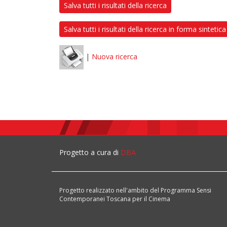
Salva tutti i risultati della ricerca
Salva tutti i risultati della ricerca in forma sintetica
|
Nuova ricerca
Progetto a cura di
DBA
Progetto realizzato nell'ambito del Programma Sensi
Contemporanei Toscana per il Cinema