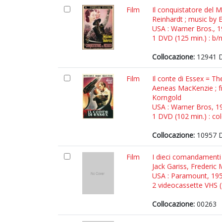
Film
Il conquistatore del 
Reinhardt ; music by
USA : Warner Bros., 
1 DVD (125 min.) : b/n
Collocazione:
12941 D
Film
Il conte di Essex = Th
Aeneas MacKenzie ; fr
Korngold
USA : Warner Bros, 1
1 DVD (102 min.) : col
Collocazione:
10957 
Film
I dieci comandamenti 
Jack Gariss, Frederic 
USA : Paramount, 19
2 videocassette VHS (2
Collocazione:
00263