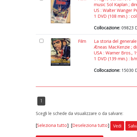
music Sol Kaplan ; di
US : Walter Wanger P
1 DVD (108 min.) : col
Collocazione:
09823 
Film
La storia del general
Æneas MacKenzie ; di
USA : Warner Bros., 
1 DVD (139 min.) : b/n
Collocazione:
15030 
1
Scegli le schede da visualizzare o da salvare:
[
Seleziona tutto
]
[
Deseleziona tutto
]
Vedi
Salv