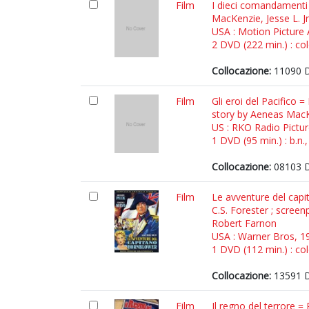
Film
I dieci comandamenti 
MacKenzie, Jesse L. Jr
USA : Motion Picture 
2 DVD (222 min.) : col
Collocazione:
11090 
Film
Gli eroi del Pacifico
story by Aeneas MacK
US : RKO Radio Pictu
1 DVD (95 min.) : b.n.,
Collocazione:
08103 
Film
Le avventure del capi
C.S. Forester ; scree
Robert Farnon
USA : Warner Bros, 1
1 DVD (112 min.) : col
Collocazione:
13591 
Film
Il regno del terrore 