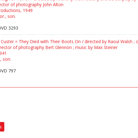
rector of photography John Alton
roductions, 1949
or., son.
DVD 3293
e Custer = They Died with Their Boots On / directed by Raoul Walsh ; o
rector of photography Bert Glennon ; music by Max Steiner
1941
, son.
DVD 797
a