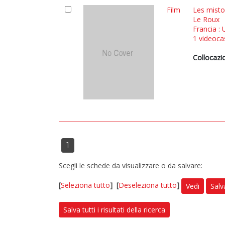
Film
Les miston
Le Roux
Francia :
1 videocas
Collocazi
1
Scegli le schede da visualizzare o da salvare:
[
Seleziona tutto
]
[
Deseleziona tutto
]
Vedi
Salv
Salva tutti i risultati della ricerca