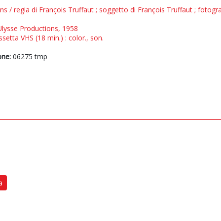
s / regia di François Truffaut ; soggetto di François Truffaut ; fotogr
 Ulysse Productions, 1958
setta VHS (18 min.) : color., son.
one:
06275 tmp
a